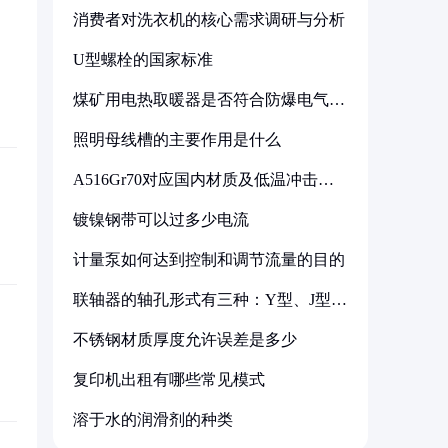
消费者对洗衣机的核心需求调研与分析
U型螺栓的国家标准
煤矿用电热取暖器是否符合防爆电气设
备标准
照明母线槽的主要作用是什么
A516Gr70对应国内材质及低温冲击要
求解析
镀镍钢带可以过多少电流
计量泵如何达到控制和调节流量的目的
联轴器的轴孔形式有三种：Y型、J型、
Z型
不锈钢材质厚度允许误差是多少
复印机出租有哪些常见模式
溶于水的润滑剂的种类