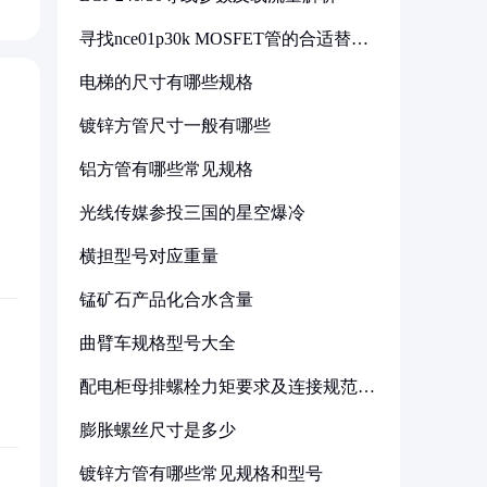
寻找nce01p30k MOSFET管的合适替代
型号
电梯的尺寸有哪些规格
镀锌方管尺寸一般有哪些
铝方管有哪些常见规格
光线传媒参投三国的星空爆冷
横担型号对应重量
锰矿石产品化合水含量
曲臂车规格型号大全
配电柜母排螺栓力矩要求及连接规范详
解
膨胀螺丝尺寸是多少
镀锌方管有哪些常见规格和型号