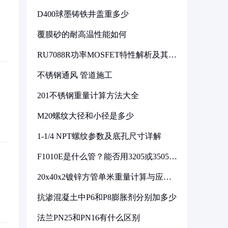
D400球墨铸铁井盖重多少
覆膜砂的耐高温性能如何
RU7088R功率MOSFET特性解析及其在
可调电源设计中的实践
不锈钢通风 管道施工
201不锈钢重量计算方法大全
M20螺纹大径和小径是多少
1-1/4 NPT螺纹参数及底孔尺寸详解
F1010E是什么管？能否用3205或3505代
换
20x40x2镀锌方管单米重量计算与应用
分析
抗渗混凝土中P6和P8膨胀剂分别加多少
法兰PN25和PN16有什么区别