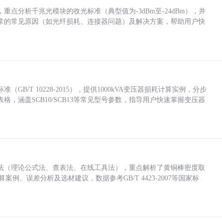
点分析千兆光模块的收光标准（典型值为-3dBm至-24dBm），并
常的常见原因（如光纤损耗、连接器问题）及解决方案，帮助用户快
/T 10228-2015），提供1000kVA变压器损耗计算实例，分步
，涵盖SCB10/SCB13等常见型号参数，指导用户快速掌握变压器
法（理论公式法、查表法、在线工具法），重点解析了黄铜棒密度取
计算案例、误差分析及选材建议，数据参考GB/T 4423-2007等国家标