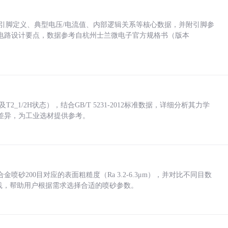
括各引脚定义、典型电压/电流值、内部逻辑关系等核心数据，并附引脚参
电路设计要点，数据参考自杭州士兰微电子官方规格书（版本
_1/2H状态），结合GB/T 5231-2012标准数据，详细分析其力学
差异，为工业选材提供参考。
砂200目对应的表面粗糙度（Ra 3.2-6.3μm），并对比不同目数
业实践，帮助用户根据需求选择合适的喷砂参数。