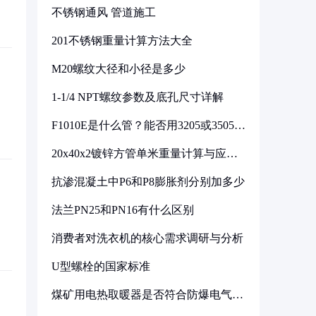
不锈钢通风 管道施工
201不锈钢重量计算方法大全
M20螺纹大径和小径是多少
1-1/4 NPT螺纹参数及底孔尺寸详解
F1010E是什么管？能否用3205或3505代
换
20x40x2镀锌方管单米重量计算与应用
分析
抗渗混凝土中P6和P8膨胀剂分别加多少
法兰PN25和PN16有什么区别
消费者对洗衣机的核心需求调研与分析
U型螺栓的国家标准
煤矿用电热取暖器是否符合防爆电气设
备标准