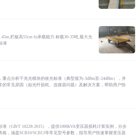
5m,栏板高55cm b)承载能力:标载30-35吨,最大允
标准
点分析千兆光模块的收光标准（典型值为-3dBm至-24dBm），并
常的常见原因（如光纤损耗、连接器问题）及解决方案，帮助用户快
/T 10228-2015），提供1000kVA变压器损耗计算实例，分步
，涵盖SCB10/SCB13等常见型号参数，指导用户快速掌握变压器