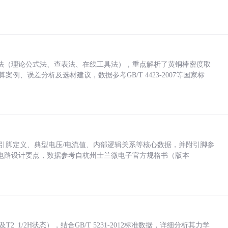
法（理论公式法、查表法、在线工具法），重点解析了黄铜棒密度取
计算案例、误差分析及选材建议，数据参考GB/T 4423-2007等国家标
括各引脚定义、典型电压/电流值、内部逻辑关系等核心数据，并附引脚参
电路设计要点，数据参考自杭州士兰微电子官方规格书（版本
_1/2H状态），结合GB/T 5231-2012标准数据，详细分析其力学