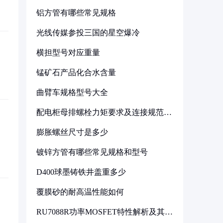
铝方管有哪些常见规格
光线传媒参投三国的星空爆冷
横担型号对应重量
锰矿石产品化合水含量
曲臂车规格型号大全
配电柜母排螺栓力矩要求及连接规范详
解
膨胀螺丝尺寸是多少
镀锌方管有哪些常见规格和型号
D400球墨铸铁井盖重多少
覆膜砂的耐高温性能如何
RU7088R功率MOSFET特性解析及其在
可调电源设计中的实践