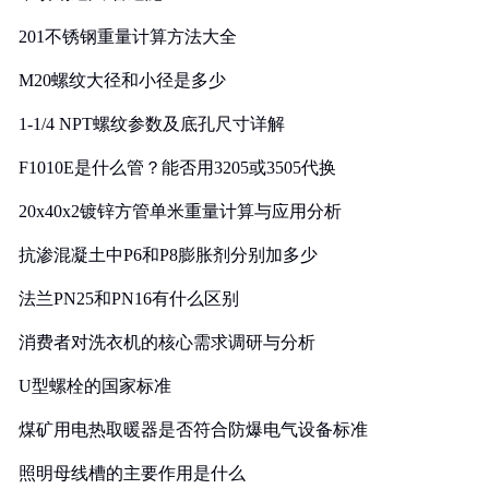
201不锈钢重量计算方法大全
M20螺纹大径和小径是多少
1-1/4 NPT螺纹参数及底孔尺寸详解
F1010E是什么管？能否用3205或3505代换
20x40x2镀锌方管单米重量计算与应用分析
抗渗混凝土中P6和P8膨胀剂分别加多少
法兰PN25和PN16有什么区别
消费者对洗衣机的核心需求调研与分析
U型螺栓的国家标准
煤矿用电热取暖器是否符合防爆电气设备标准
照明母线槽的主要作用是什么