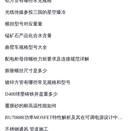
铝方管有哪些常见规格
光线传媒参投三国的星空爆冷
横担型号对应重量
锰矿石产品化合水含量
曲臂车规格型号大全
配电柜母排螺栓力矩要求及连接规范详解
膨胀螺丝尺寸是多少
镀锌方管有哪些常见规格和型号
D400球墨铸铁井盖重多少
覆膜砂的耐高温性能如何
RU7088R功率MOSFET特性解析及其在可调电源设计中的
实践
不锈钢通风 管道施工