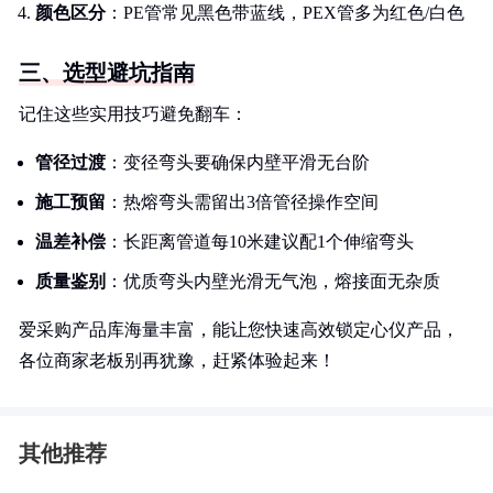
颜色区分
：PE管常见黑色带蓝线，PEX管多为红色/白色
三、选型避坑指南
记住这些实用技巧避免翻车：
管径过渡
：变径弯头要确保内壁平滑无台阶
施工预留
：热熔弯头需留出3倍管径操作空间
温差补偿
：长距离管道每10米建议配1个伸缩弯头
质量鉴别
：优质弯头内壁光滑无气泡，熔接面无杂质
爱采购产品库海量丰富，能让您快速高效锁定心仪产品，
各位商家老板别再犹豫，赶紧体验起来！
其他推荐