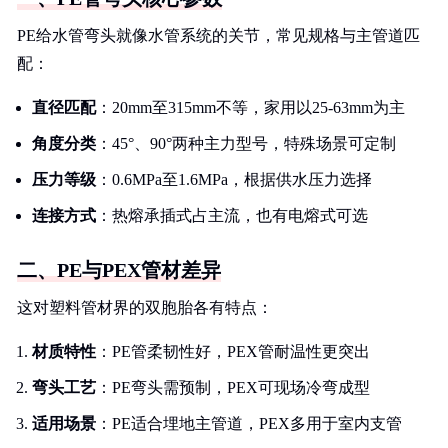
PE给水管弯头就像水管系统的关节，常见规格与主管道匹
配：
直径匹配
：20mm至315mm不等，家用以25-63mm为主
角度分类
：45°、90°两种主力型号，特殊场景可定制
压力等级
：0.6MPa至1.6MPa，根据供水压力选择
连接方式
：热熔承插式占主流，也有电熔式可选
二、PE与PEX管材差异
这对塑料管材界的双胞胎各有特点：
材质特性
：PE管柔韧性好，PEX管耐温性更突出
弯头工艺
：PE弯头需预制，PEX可现场冷弯成型
适用场景
：PE适合埋地主管道，PEX多用于室内支管