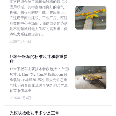
本文详细介绍了浇筑母线槽的特点和
应用领域。其特点包括良好的电气、
机械、防火和防护性能。在应用上，
广泛用于商业建筑、工业厂房、医院
和数据中心等场所，凭借自身优势满
足不同领域对电力供应的高要求，保
障电力系统稳定运行。
2026年8月4日
13米平板车的标准尺寸和载重参
数
13米平板车主要技术参数包括: a)外形
尺寸:长13m×宽2.45m,栏板高55cm b)
承载能力:标载30-35吨,最大允许总重
49吨 c)符合国家道路车辆外廓尺寸及
轴荷限值标准
2026年8月4日
光模块接收功率多少是正常