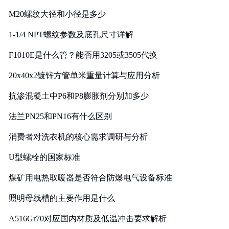
M20螺纹大径和小径是多少
1-1/4 NPT螺纹参数及底孔尺寸详解
F1010E是什么管？能否用3205或3505代换
20x40x2镀锌方管单米重量计算与应用分析
抗渗混凝土中P6和P8膨胀剂分别加多少
法兰PN25和PN16有什么区别
消费者对洗衣机的核心需求调研与分析
U型螺栓的国家标准
煤矿用电热取暖器是否符合防爆电气设备标准
照明母线槽的主要作用是什么
A516Gr70对应国内材质及低温冲击要求解析