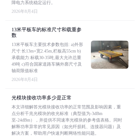
障电力系统稳定运行。
2026年8月4日
13米平板车的标准尺寸和载重参
数
13米平板车主要技术参数包括: a)外形
尺寸:长13m×宽2.45m,栏板高55cm b)
承载能力:标载30-35吨,最大允许总重
49吨 c)符合国家道路车辆外廓尺寸及
轴荷限值标准
2026年8月4日
光模块接收功率多少是正常
本文详细解答光模块接收功率的正常范围及影响因素，重
点分析千兆光模块的收光标准（典型值为-3dBm
至-24dBm），并提供不同速率光模块的参考值表格。同时
解释功率异常的常见原因（如光纤损耗、连接器问题）及
解决方案，帮助用户快速判断网络性能问题。