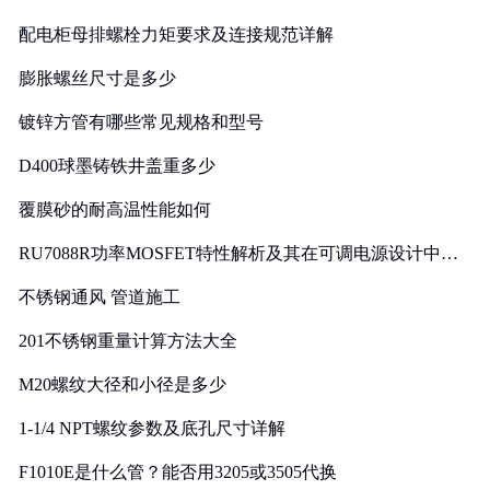
配电柜母排螺栓力矩要求及连接规范详解
膨胀螺丝尺寸是多少
镀锌方管有哪些常见规格和型号
D400球墨铸铁井盖重多少
覆膜砂的耐高温性能如何
RU7088R功率MOSFET特性解析及其在可调电源设计中的
实践
不锈钢通风 管道施工
201不锈钢重量计算方法大全
M20螺纹大径和小径是多少
1-1/4 NPT螺纹参数及底孔尺寸详解
F1010E是什么管？能否用3205或3505代换