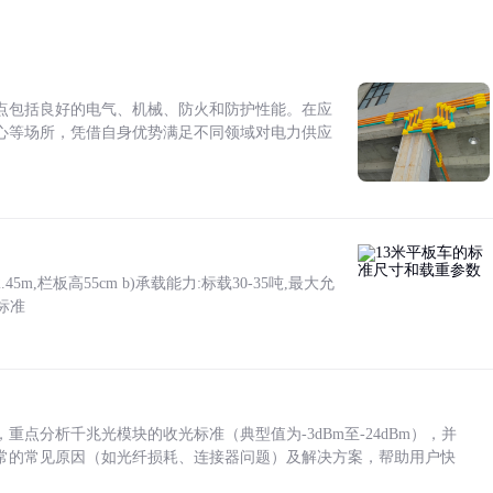
点包括良好的电气、机械、防火和防护性能。在应
心等场所，凭借自身优势满足不同领域对电力供应
5m,栏板高55cm b)承载能力:标载30-35吨,最大允
标准
点分析千兆光模块的收光标准（典型值为-3dBm至-24dBm），并
常的常见原因（如光纤损耗、连接器问题）及解决方案，帮助用户快