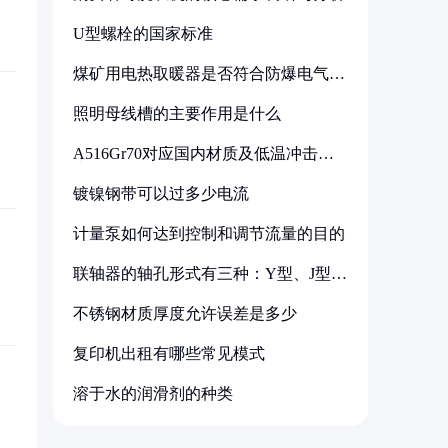
U型螺栓的国家标准
煤矿用电热取暖器是否符合防爆电气设
备标准
照明母线槽的主要作用是什么
A516Gr70对应国内材质及低温冲击要
求解析
镀镍钢带可以过多少电流
计量泵如何达到控制和调节流量的目的
联轴器的轴孔形式有三种：Y型、J型、
Z型
不锈钢材质厚度允许误差是多少
复印机出租有哪些常见模式
溶于水的润滑剂的种类