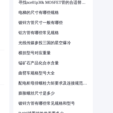
寻找nce01p30k MOSFET管的合适替代
型号
电梯的尺寸有哪些规格
镀锌方管尺寸一般有哪些
铝方管有哪些常见规格
光线传媒参投三国的星空爆冷
横担型号对应重量
锰矿石产品化合水含量
曲臂车规格型号大全
配电柜母排螺栓力矩要求及连接规范详
解
膨胀螺丝尺寸是多少
镀锌方管有哪些常见规格和型号