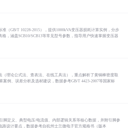
/T 10228-2015），提供1000kVA变压器损耗计算实例，分步
，涵盖SCB10/SCB13等常见型号参数，指导用户快速掌握变压器
法（理论公式法、查表法、在线工具法），重点解析了黄铜棒密度取
计算案例、误差分析及选材建议，数据参考GB/T 4423-2007等国家标
括各引脚定义、典型电压/电流值、内部逻辑关系等核心数据，并附引脚参
电路设计要点，数据参考自杭州士兰微电子官方规格书（版本