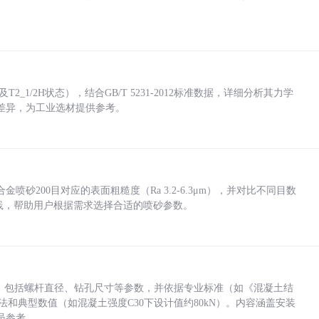
_1/2H状态），结合GB/T 5231-2012标准数据，详细分析其力学
差异，为工业选材提供参考。
砂200目对应的表面粗糙度（Ra 3.2-6.3μm），并对比不同目数
业实践，帮助用户根据需求选择合适的喷砂参数。
力，包括螺杆直径、钻孔尺寸等参数，并依据专业标准（如《混凝土结
方法和典型数值（如混凝土强度C30下设计值约80kN）。内容涵盖安装
员参考。