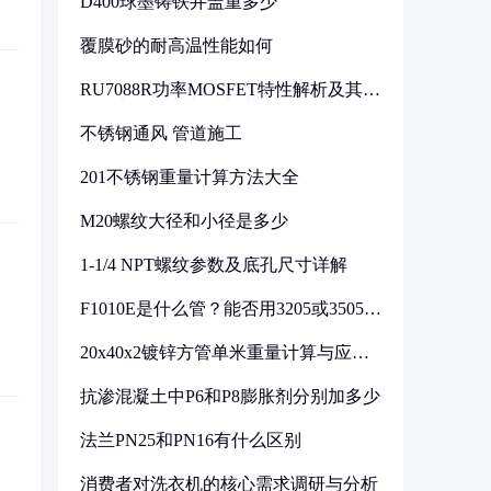
D400球墨铸铁井盖重多少
覆膜砂的耐高温性能如何
RU7088R功率MOSFET特性解析及其在
可调电源设计中的实践
不锈钢通风 管道施工
201不锈钢重量计算方法大全
M20螺纹大径和小径是多少
1-1/4 NPT螺纹参数及底孔尺寸详解
F1010E是什么管？能否用3205或3505代
换
20x40x2镀锌方管单米重量计算与应用
分析
抗渗混凝土中P6和P8膨胀剂分别加多少
法兰PN25和PN16有什么区别
消费者对洗衣机的核心需求调研与分析