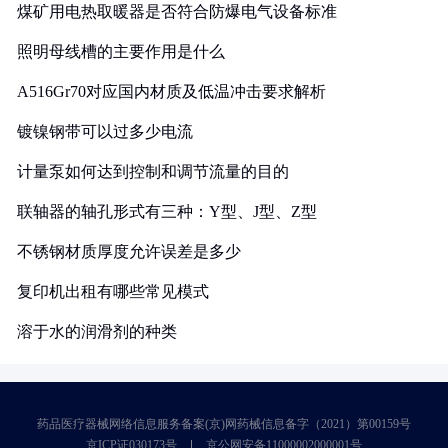
煤矿用电热取暖器是否符合防爆电气设备标准
照明母线槽的主要作用是什么
A516Gr70对应国内材质及低温冲击要求解析
镀镍钢带可以过多少电流
计量泵如何达到控制和调节流量的目的
联轴器的轴孔形式有三种：Y型、J型、Z型
不锈钢材质厚度允许误差是多少
复印机出租有哪些常见模式
溶于水的润滑剂的种类
药品医疗器械网络信息服务备案(京)网药械信息备字（2021）第00159号
京ICP证030173号
京公网安备11000002000001号