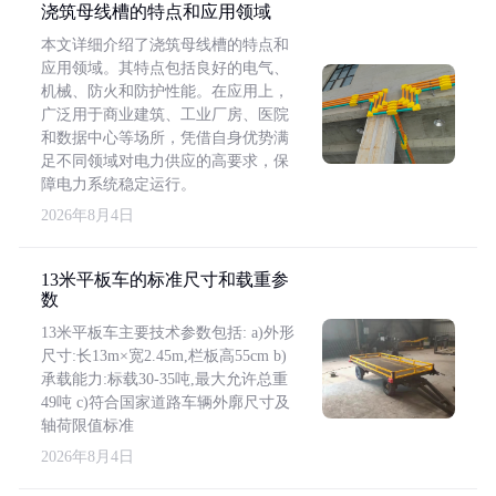
浇筑母线槽的特点和应用领域
本文详细介绍了浇筑母线槽的特点和
应用领域。其特点包括良好的电气、
机械、防火和防护性能。在应用上，
广泛用于商业建筑、工业厂房、医院
和数据中心等场所，凭借自身优势满
足不同领域对电力供应的高要求，保
障电力系统稳定运行。
2026年8月4日
13米平板车的标准尺寸和载重参
数
13米平板车主要技术参数包括: a)外形
尺寸:长13m×宽2.45m,栏板高55cm b)
承载能力:标载30-35吨,最大允许总重
49吨 c)符合国家道路车辆外廓尺寸及
轴荷限值标准
2026年8月4日