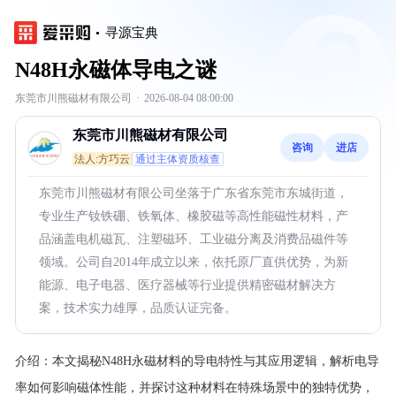
寻源宝典
N48H永磁体导电之谜
东莞市川熊磁材有限公司
·
2026-08-04 08:00:00
东莞市川熊磁材有限公司
咨询
进店
法人:方巧云
通过主体资质核查
东莞市川熊磁材有限公司坐落于广东省东莞市东城街道，
专业生产钕铁硼、铁氧体、橡胶磁等高性能磁性材料，产
品涵盖电机磁瓦、注塑磁环、工业磁分离及消费品磁件等
领域。公司自2014年成立以来，依托原厂直供优势，为新
能源、电子电器、医疗器械等行业提供精密磁材解决方
案，技术实力雄厚，品质认证完备。
介绍：
本文揭秘N48H永磁材料的导电特性与其应用逻辑，解析电导
率如何影响磁体性能，并探讨这种材料在特殊场景中的独特优势，