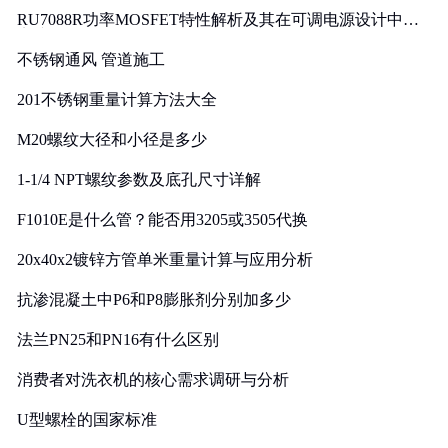
RU7088R功率MOSFET特性解析及其在可调电源设计中的
实践
不锈钢通风 管道施工
201不锈钢重量计算方法大全
M20螺纹大径和小径是多少
1-1/4 NPT螺纹参数及底孔尺寸详解
F1010E是什么管？能否用3205或3505代换
20x40x2镀锌方管单米重量计算与应用分析
抗渗混凝土中P6和P8膨胀剂分别加多少
法兰PN25和PN16有什么区别
消费者对洗衣机的核心需求调研与分析
U型螺栓的国家标准