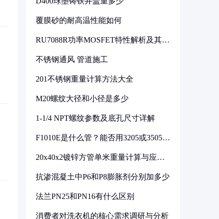
D400球墨铸铁井盖重多少
覆膜砂的耐高温性能如何
RU7088R功率MOSFET特性解析及其在
可调电源设计中的实践
不锈钢通风 管道施工
201不锈钢重量计算方法大全
M20螺纹大径和小径是多少
1-1/4 NPT螺纹参数及底孔尺寸详解
F1010E是什么管？能否用3205或3505代
换
20x40x2镀锌方管单米重量计算与应用
分析
抗渗混凝土中P6和P8膨胀剂分别加多少
法兰PN25和PN16有什么区别
消费者对洗衣机的核心需求调研与分析