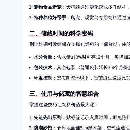
宠物食品新宠
：犬猫粮通过膨化形成多孔结构
特种养殖好帮手
：爬宠、观赏鸟专用饲料通过
二、储藏时间的科学密码
别让好饲料败给保存！膨化饲料的「保鲜期」由
水分含量
：含水量≤10%时可存12个月，每增加2
包装技术
：真空包装比普通袋装延长3-4个月保
环境控制
：25℃阴凉环境下，霉菌滋生速度比30
三、使用与储藏的智慧组合
掌握这些技巧让饲料价值最大化：
先进先出原则
：贴标签记录入库时间，避免陈
防潮妙招
：仓库地面铺5cm厚木架，空气流通性