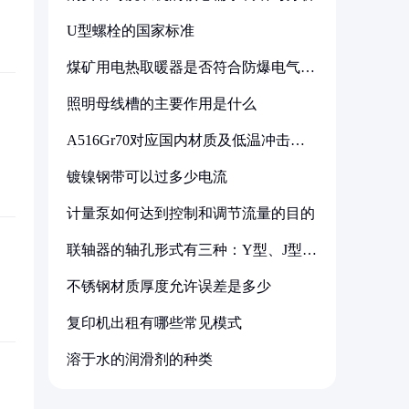
U型螺栓的国家标准
煤矿用电热取暖器是否符合防爆电气设
备标准
照明母线槽的主要作用是什么
A516Gr70对应国内材质及低温冲击要
求解析
镀镍钢带可以过多少电流
计量泵如何达到控制和调节流量的目的
联轴器的轴孔形式有三种：Y型、J型、
Z型
不锈钢材质厚度允许误差是多少
复印机出租有哪些常见模式
溶于水的润滑剂的种类