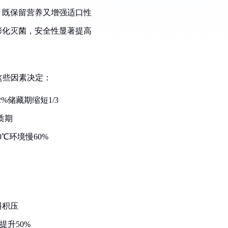
，既保留营养又增强适口性
膨化灭菌，安全性显著提高
这些因素决定：
%储藏期缩短1/3
质期
℃环境慢60%
料积压
提升50%