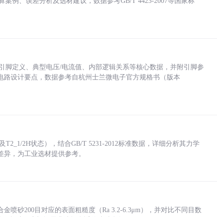
计算案例、误差分析及选材建议，数据参考GB/T 4423-2007等国家标
括各引脚定义、典型电压/电流值、内部逻辑关系等核心数据，并附引脚参
电路设计要点，数据参考自杭州士兰微电子官方规格书（版本
_1/2H状态），结合GB/T 5231-2012标准数据，详细分析其力学
差异，为工业选材提供参考。
砂200目对应的表面粗糙度（Ra 3.2-6.3μm），并对比不同目数