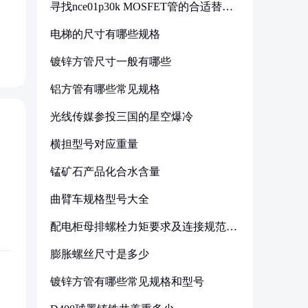
寻找nce01p30k MOSFET管的合适替代
型号
电梯的尺寸有哪些规格
镀锌方管尺寸一般有哪些
铝方管有哪些常见规格
光线传媒参投三国的星空爆冷
横担型号对应重量
锰矿石产品化合水含量
曲臂车规格型号大全
配电柜母排螺栓力矩要求及连接规范详
解
膨胀螺丝尺寸是多少
镀锌方管有哪些常见规格和型号