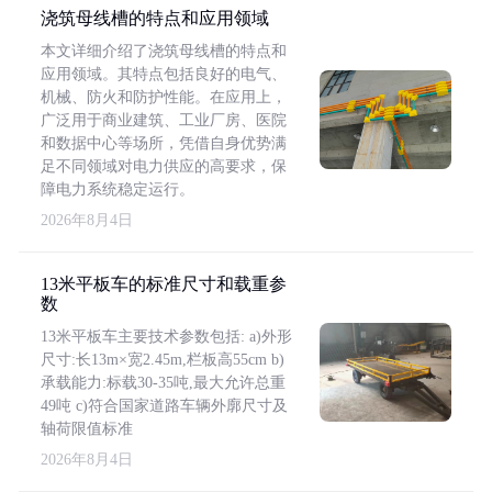
浇筑母线槽的特点和应用领域
本文详细介绍了浇筑母线槽的特点和
应用领域。其特点包括良好的电气、
机械、防火和防护性能。在应用上，
广泛用于商业建筑、工业厂房、医院
和数据中心等场所，凭借自身优势满
足不同领域对电力供应的高要求，保
障电力系统稳定运行。
2026年8月4日
13米平板车的标准尺寸和载重参
数
13米平板车主要技术参数包括: a)外形
尺寸:长13m×宽2.45m,栏板高55cm b)
承载能力:标载30-35吨,最大允许总重
49吨 c)符合国家道路车辆外廓尺寸及
轴荷限值标准
2026年8月4日