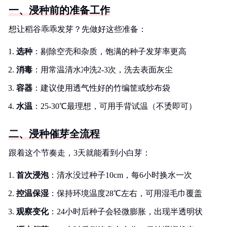
一、浸种前的准备工作
想让稻谷乖乖发芽？先做好这些准备：
选种
：剔除空壳和杂质，饱满的种子发芽率更高
消毒
：用常温清水冲洗2-3次，洗去表面灰尘
容器
：建议使用透气性好的竹编筐或纱布袋
水温
：25-30℃最理想，可用手背试温（不烫即可）
二、浸种催芽全流程
跟着这个节奏走，3天就能看到小白芽：
首次浸泡
：清水没过种子10cm，每6小时换水一次
控温保湿
：保持环境温度28℃左右，可用湿毛巾覆盖
观察变化
：24小时后种子会轻微膨胀，出现半透明状