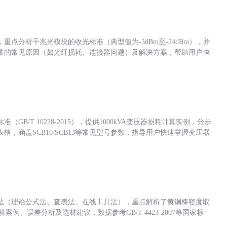
点分析千兆光模块的收光标准（典型值为-3dBm至-24dBm），并
常的常见原因（如光纤损耗、连接器问题）及解决方案，帮助用户快
/T 10228-2015），提供1000kVA变压器损耗计算实例，分步
，涵盖SCB10/SCB13等常见型号参数，指导用户快速掌握变压器
法（理论公式法、查表法、在线工具法），重点解析了黄铜棒密度取
计算案例、误差分析及选材建议，数据参考GB/T 4423-2007等国家标