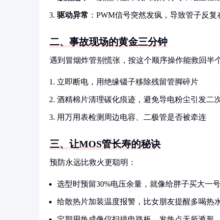
驱动异常
：PWM信号突然发疯，导致管子反复
二、事故现场的黄金三分钟
遇到冒烟炸管别慌张，按这个顺序操作能救回半
立即断电，用绝缘镊子移除残留管脚碎片
酒精棉片清理碳化痕迹，避免导电粉尘引发二
用万用表检测周边电容、二极管是否被牵连
三、让MOS管长寿的秘诀
预防永远比救火更聪明：
选型时预留30%电压余量，就像给胖子买大一
给散热片加装温度报警，比女朋友提醒多喝热
定期用热成像仪扫描电路板，发热点无所遁形