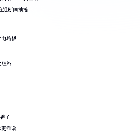
在通断间抽搐
个电路板：
次短路
号裤子
水更靠谱