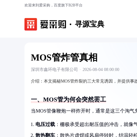
欢迎来到爱采购，百度旗下B2B平台
寻源宝典
MOS管炸管真相
深圳市鑫环电子有限公司
·
2026-08-04 08:00:00
介绍：
本文揭秘MOS管炸裂的三大常见诱因，并提供事
一、MOS管为何会突然罢工
当MOS管像鞭炮一样炸开时，通常是这三个淘气
电压过载
：栅极承受超出耐压值的冲击，就像
散热翻车
：散热片虚焊或风扇停转时，结温轻松