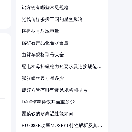
铝方管有哪些常见规格
光线传媒参投三国的星空爆冷
横担型号对应重量
锰矿石产品化合水含量
曲臂车规格型号大全
配电柜母排螺栓力矩要求及连接规范详
解
膨胀螺丝尺寸是多少
镀锌方管有哪些常见规格和型号
D400球墨铸铁井盖重多少
覆膜砂的耐高温性能如何
RU7088R功率MOSFET特性解析及其在
可调电源设计中的实践