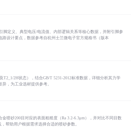
括各引脚定义、典型电压/电流值、内部逻辑关系等核心数据，并附引脚参
电路设计要点，数据参考自杭州士兰微电子官方规格书（版本
_1/2H状态），结合GB/T 5231-2012标准数据，详细分析其力学
差异，为工业选材提供参考。
砂200目对应的表面粗糙度（Ra 3.2-6.3μm），并对比不同目数
业实践，帮助用户根据需求选择合适的喷砂参数。