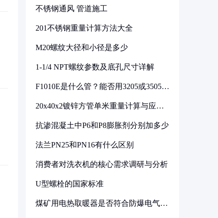
不锈钢通风 管道施工
201不锈钢重量计算方法大全
M20螺纹大径和小径是多少
1-1/4 NPT螺纹参数及底孔尺寸详解
F1010E是什么管？能否用3205或3505代
换
20x40x2镀锌方管单米重量计算与应用
分析
抗渗混凝土中P6和P8膨胀剂分别加多少
法兰PN25和PN16有什么区别
消费者对洗衣机的核心需求调研与分析
U型螺栓的国家标准
煤矿用电热取暖器是否符合防爆电气设
备标准