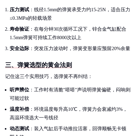
压力测试
：线径1.5mm的弹簧承受力约15-25N，适合压力
≤0.3MPa的轻载场景
寿命验证
：在每分钟30次循环工况下，锌合金气缸配合
1.5mm弹簧可持续工作8000次以上
安全边际
：突发压力波动时，弹簧变形量应预留20%余量
三、弹簧选型的黄金法则
记住这三个实用技巧，选弹簧不再纠结：
听声辨位
：工作时有清脆"嗒嗒"声说明弹簧偏硬，闷响则
可能过软
温度补偿
：环境温度每升高10℃，弹簧力会衰减约3%，
高温环境选大一号线径
动态测试
：装入气缸后手动推拉活塞，回弹顺畅无卡顿