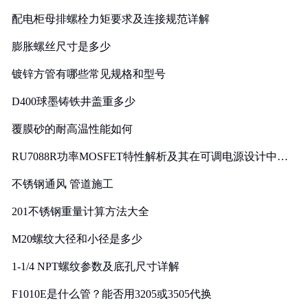
配电柜母排螺栓力矩要求及连接规范详解
膨胀螺丝尺寸是多少
镀锌方管有哪些常见规格和型号
D400球墨铸铁井盖重多少
覆膜砂的耐高温性能如何
RU7088R功率MOSFET特性解析及其在可调电源设计中的
实践
不锈钢通风 管道施工
201不锈钢重量计算方法大全
M20螺纹大径和小径是多少
1-1/4 NPT螺纹参数及底孔尺寸详解
F1010E是什么管？能否用3205或3505代换