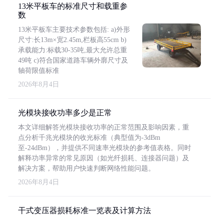
13米平板车的标准尺寸和载重参
数
13米平板车主要技术参数包括: a)外形
尺寸:长13m×宽2.45m,栏板高55cm b)
承载能力:标载30-35吨,最大允许总重
49吨 c)符合国家道路车辆外廓尺寸及
轴荷限值标准
2026年8月4日
光模块接收功率多少是正常
本文详细解答光模块接收功率的正常范围及影响因素，重
点分析千兆光模块的收光标准（典型值为-3dBm
至-24dBm），并提供不同速率光模块的参考值表格。同时
解释功率异常的常见原因（如光纤损耗、连接器问题）及
解决方案，帮助用户快速判断网络性能问题。
2026年8月4日
干式变压器损耗标准一览表及计算方法