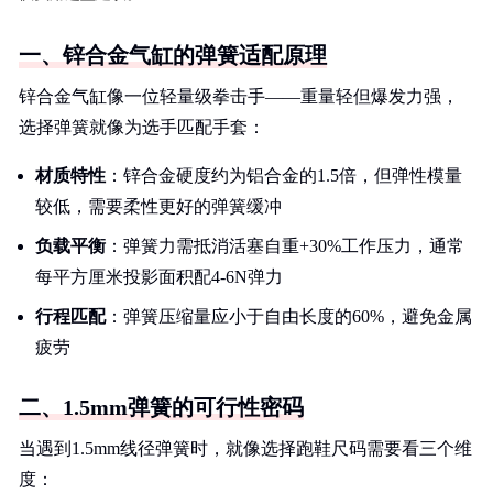
一、锌合金气缸的弹簧适配原理
锌合金气缸像一位轻量级拳击手——重量轻但爆发力强，
选择弹簧就像为选手匹配手套：
材质特性
：锌合金硬度约为铝合金的1.5倍，但弹性模量
较低，需要柔性更好的弹簧缓冲
负载平衡
：弹簧力需抵消活塞自重+30%工作压力，通常
每平方厘米投影面积配4-6N弹力
行程匹配
：弹簧压缩量应小于自由长度的60%，避免金属
疲劳
二、1.5mm弹簧的可行性密码
当遇到1.5mm线径弹簧时，就像选择跑鞋尺码需要看三个维
度：