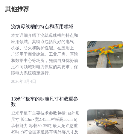
其他推荐
浇筑母线槽的特点和应用领域
本文详细介绍了浇筑母线槽的特点和
应用领域。其特点包括良好的电气、
机械、防火和防护性能。在应用上，
广泛用于商业建筑、工业厂房、医院
和数据中心等场所，凭借自身优势满
足不同领域对电力供应的高要求，保
障电力系统稳定运行。
2026年8月4日
13米平板车的标准尺寸和载重参
数
13米平板车主要技术参数包括: a)外形
尺寸:长13m×宽2.45m,栏板高55cm b)
承载能力:标载30-35吨,最大允许总重
49吨 c)符合国家道路车辆外廓尺寸及