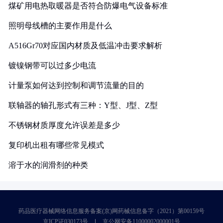
煤矿用电热取暖器是否符合防爆电气设备标准
照明母线槽的主要作用是什么
A516Gr70对应国内材质及低温冲击要求解析
镀镍钢带可以过多少电流
计量泵如何达到控制和调节流量的目的
联轴器的轴孔形式有三种：Y型、J型、Z型
不锈钢材质厚度允许误差是多少
复印机出租有哪些常见模式
溶于水的润滑剂的种类
药品医疗器械网络信息服务备案(京)网药械信息备字（2021）第00159号
京ICP证030173号
京公网安备11000002000001号