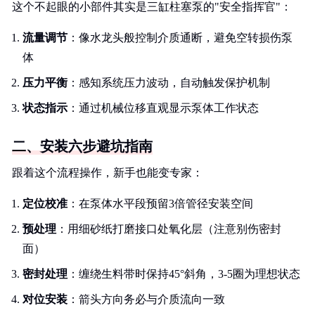
这个不起眼的小部件其实是三缸柱塞泵的"安全指挥官"：
流量调节
：像水龙头般控制介质通断，避免空转损伤泵
体
压力平衡
：感知系统压力波动，自动触发保护机制
状态指示
：通过机械位移直观显示泵体工作状态
二、安装六步避坑指南
跟着这个流程操作，新手也能变专家：
定位校准
：在泵体水平段预留3倍管径安装空间
预处理
：用细砂纸打磨接口处氧化层（注意别伤密封
面）
密封处理
：缠绕生料带时保持45°斜角，3-5圈为理想状态
对位安装
：箭头方向务必与介质流向一致