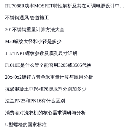
RU7088R功率MOSFET特性解析及其在可调电源设计中的
实践
不锈钢通风 管道施工
201不锈钢重量计算方法大全
M20螺纹大径和小径是多少
1-1/4 NPT螺纹参数及底孔尺寸详解
F1010E是什么管？能否用3205或3505代换
20x40x2镀锌方管单米重量计算与应用分析
抗渗混凝土中P6和P8膨胀剂分别加多少
法兰PN25和PN16有什么区别
消费者对洗衣机的核心需求调研与分析
U型螺栓的国家标准