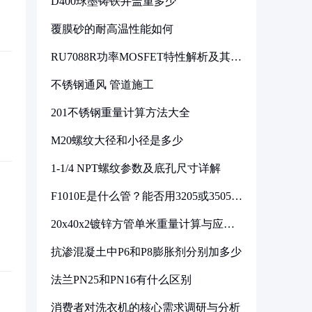
D400球墨铸铁井盖重多少
覆膜砂的耐高温性能如何
RU7088R功率MOSFET特性解析及其在
可调电源设计中的实践
不锈钢通风 管道施工
201不锈钢重量计算方法大全
M20螺纹大径和小径是多少
1-1/4 NPT螺纹参数及底孔尺寸详解
F1010E是什么管？能否用3205或3505代
换
20x40x2镀锌方管单米重量计算与应用
分析
抗渗混凝土中P6和P8膨胀剂分别加多少
法兰PN25和PN16有什么区别
消费者对洗衣机的核心需求调研与分析