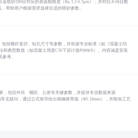
砂200目对应的表面粗糙度（Ra 3.2-6.3μm），并对比不同目数
业实践，帮助用户根据需求选择合适的喷砂参数。
力，包括螺杆直径、钻孔尺寸等参数，并依据专业标准（如《混凝土结
方法和典型数值（如混凝土强度C30下设计值约80kN）。内容涵盖安装
员参考。
底孔计算，包括外径、螺距、公差等关键参数，并提供专业数据来源
孔尺寸的常见疑问，通过公式推导给出精确推荐值（Φ5.18mm），并附加工艺