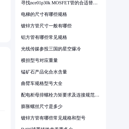
寻找nce01p30k MOSFET管的合适替代
型号
电梯的尺寸有哪些规格
镀锌方管尺寸一般有哪些
铝方管有哪些常见规格
光线传媒参投三国的星空爆冷
横担型号对应重量
锰矿石产品化合水含量
曲臂车规格型号大全
配电柜母排螺栓力矩要求及连接规范详
解
膨胀螺丝尺寸是多少
镀锌方管有哪些常见规格和型号