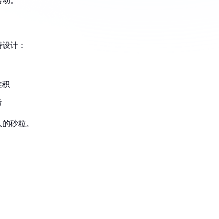
转动。
特设计：
堆积
击
人的砂粒。
：