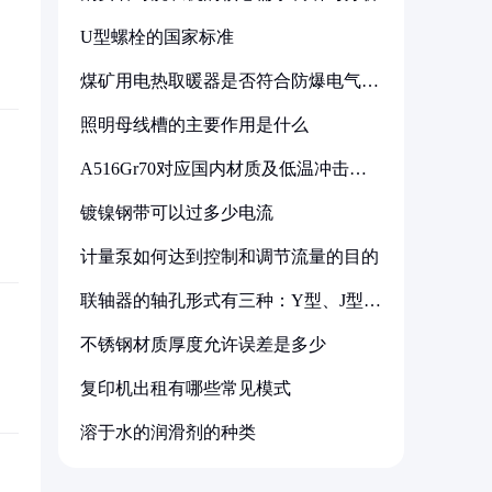
U型螺栓的国家标准
煤矿用电热取暖器是否符合防爆电气设
备标准
照明母线槽的主要作用是什么
A516Gr70对应国内材质及低温冲击要
求解析
镀镍钢带可以过多少电流
计量泵如何达到控制和调节流量的目的
联轴器的轴孔形式有三种：Y型、J型、
Z型
不锈钢材质厚度允许误差是多少
复印机出租有哪些常见模式
溶于水的润滑剂的种类