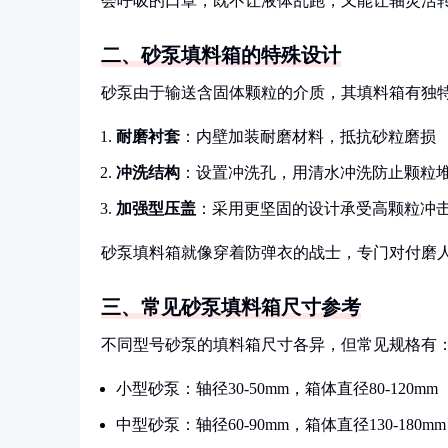
会呼吸的口罩，既不让液体乱跑，又能让轴灵活
二、砂泵填料箱的特殊设计
砂泵由于输送含固体颗粒的介质，其填料箱有独
耐磨衬套
：内壁加装耐磨材料，抵抗砂粒磨损
冲洗结构
：设置冲洗孔，用清水冲洗防止颗粒
加强型压盖
：采用更坚固的设计承受高颗粒冲
砂泵填料箱就像穿着防弹衣的战士，专门对付磨
三、常见砂泵填料箱尺寸参考
不同型号砂泵的填料箱尺寸各异，但常见规格有
小型砂泵：轴径30-50mm，箱体直径80-120mm
中型砂泵：轴径60-90mm，箱体直径130-180mm