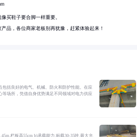
mm
就像买鞋子要合脚一样重要。
仪产品，各位商家老板别再犹豫，赶紧体验起来！
点包括良好的电气、机械、防火和防护性能。在应
心等场所，凭借自身优势满足不同领域对电力供应
5m,栏板高55cm b)承载能力:标载30-35吨,最大允