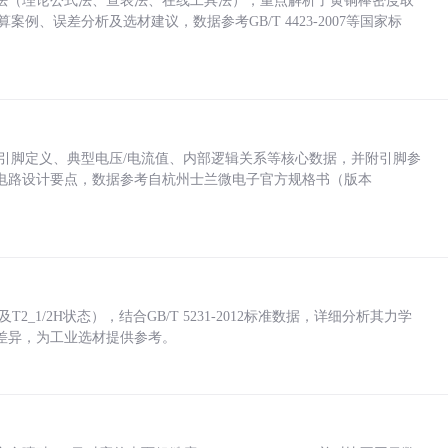
法（理论公式法、查表法、在线工具法），重点解析了黄铜棒密度取
计算案例、误差分析及选材建议，数据参考GB/T 4423-2007等国家标
括各引脚定义、典型电压/电流值、内部逻辑关系等核心数据，并附引脚参
电路设计要点，数据参考自杭州士兰微电子官方规格书（版本
_1/2H状态），结合GB/T 5231-2012标准数据，详细分析其力学
差异，为工业选材提供参考。