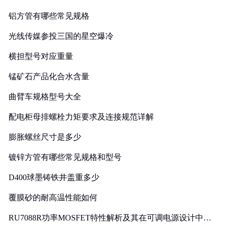
铝方管有哪些常见规格
光线传媒参投三国的星空爆冷
横担型号对应重量
锰矿石产品化合水含量
曲臂车规格型号大全
配电柜母排螺栓力矩要求及连接规范详解
膨胀螺丝尺寸是多少
镀锌方管有哪些常见规格和型号
D400球墨铸铁井盖重多少
覆膜砂的耐高温性能如何
RU7088R功率MOSFET特性解析及其在可调电源设计中的
实践