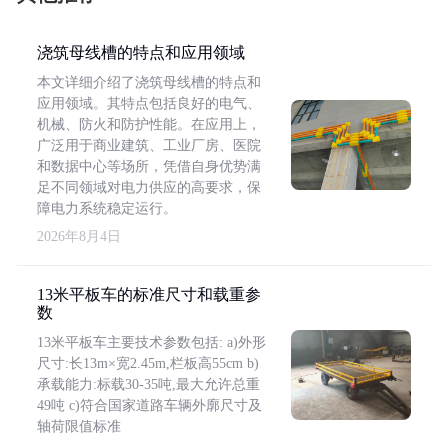
浇筑母线槽的特点和应用领域
本文详细介绍了浇筑母线槽的特点和
应用领域。其特点包括良好的电气、
机械、防火和防护性能。在应用上，
广泛用于商业建筑、工业厂房、医院
和数据中心等场所，凭借自身优势满
足不同领域对电力供应的高要求，保
障电力系统稳定运行。
2026年8月4日
13米平板车的标准尺寸和载重参
数
13米平板车主要技术参数包括: a)外形
尺寸:长13m×宽2.45m,栏板高55cm b)
承载能力:标载30-35吨,最大允许总重
49吨 c)符合国家道路车辆外廓尺寸及
轴荷限值标准