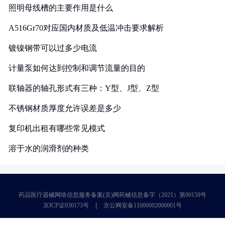
照明母线槽的主要作用是什么
A516Gr70对应国内材质及低温冲击要求解析
镀镍钢带可以过多少电流
计量泵如何达到控制和调节流量的目的
联轴器的轴孔形式有三种：Y型、J型、Z型
不锈钢材质厚度允许误差是多少
复印机出租有哪些常见模式
溶于水的润滑剂的种类
药品医疗器械网络信息服务备案(京)网药械信息备字（2021）第00159号
京ICP证030173号
京公网安备11000002000001号