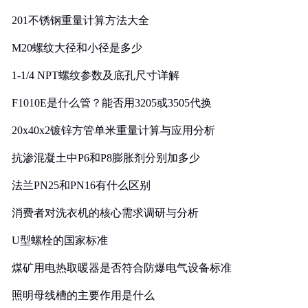
201不锈钢重量计算方法大全
M20螺纹大径和小径是多少
1-1/4 NPT螺纹参数及底孔尺寸详解
F1010E是什么管？能否用3205或3505代换
20x40x2镀锌方管单米重量计算与应用分析
抗渗混凝土中P6和P8膨胀剂分别加多少
法兰PN25和PN16有什么区别
消费者对洗衣机的核心需求调研与分析
U型螺栓的国家标准
煤矿用电热取暖器是否符合防爆电气设备标准
照明母线槽的主要作用是什么