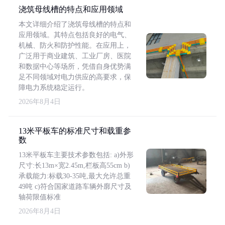
浇筑母线槽的特点和应用领域
本文详细介绍了浇筑母线槽的特点和
应用领域。其特点包括良好的电气、
机械、防火和防护性能。在应用上，
广泛用于商业建筑、工业厂房、医院
和数据中心等场所，凭借自身优势满
足不同领域对电力供应的高要求，保
障电力系统稳定运行。
2026年8月4日
13米平板车的标准尺寸和载重参
数
13米平板车主要技术参数包括: a)外形
尺寸:长13m×宽2.45m,栏板高55cm b)
承载能力:标载30-35吨,最大允许总重
49吨 c)符合国家道路车辆外廓尺寸及
轴荷限值标准
2026年8月4日