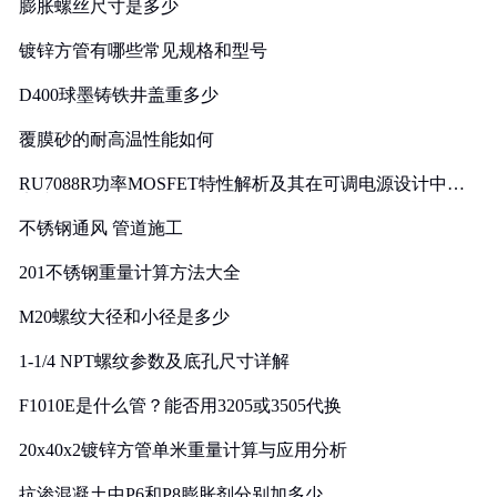
膨胀螺丝尺寸是多少
镀锌方管有哪些常见规格和型号
D400球墨铸铁井盖重多少
覆膜砂的耐高温性能如何
RU7088R功率MOSFET特性解析及其在可调电源设计中的
实践
不锈钢通风 管道施工
201不锈钢重量计算方法大全
M20螺纹大径和小径是多少
1-1/4 NPT螺纹参数及底孔尺寸详解
F1010E是什么管？能否用3205或3505代换
20x40x2镀锌方管单米重量计算与应用分析
抗渗混凝土中P6和P8膨胀剂分别加多少