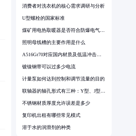
消费者对洗衣机的核心需求调研与分析
U型螺栓的国家标准
煤矿用电热取暖器是否符合防爆电气设
备标准
照明母线槽的主要作用是什么
A516Gr70对应国内材质及低温冲击要
求解析
镀镍钢带可以过多少电流
计量泵如何达到控制和调节流量的目的
联轴器的轴孔形式有三种：Y型、J型、
Z型
不锈钢材质厚度允许误差是多少
复印机出租有哪些常见模式
溶于水的润滑剂的种类