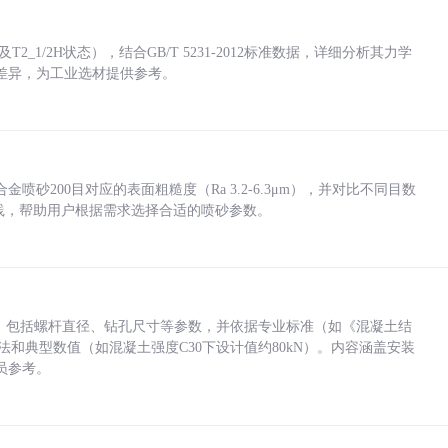
_1/2H状态），结合GB/T 5231-2012标准数据，详细分析其力学
差异，为工业选材提供参考。
砂200目对应的表面粗糙度（Ra 3.2-6.3μm），并对比不同目数
业实践，帮助用户根据需求选择合适的喷砂参数。
力，包括螺杆直径、钻孔尺寸等参数，并依据专业标准（如《混凝土结
方法和典型数值（如混凝土强度C30下设计值约80kN）。内容涵盖安装
员参考。