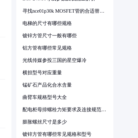
寻找nce01p30k MOSFET管的合适替代
型号
电梯的尺寸有哪些规格
镀锌方管尺寸一般有哪些
铝方管有哪些常见规格
光线传媒参投三国的星空爆冷
横担型号对应重量
锰矿石产品化合水含量
曲臂车规格型号大全
配电柜母排螺栓力矩要求及连接规范详
解
膨胀螺丝尺寸是多少
镀锌方管有哪些常见规格和型号