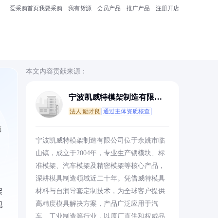
爱采购首页
我要采购
我有货源
会员产品
推广产品
注册开店
本文内容贡献来源：
宁波凯威特模架制造有限公
司
法人:励才良
通过主体资质核查
模
宁波凯威特模架制造有限公司位于余姚市临
山镇，成立于2004年，专业生产锁模块、标
准模架、汽车模架及精密模架等核心产品，
深耕模具制造领域近二十年。凭借威特模具
架
材料与自润导套定制技术，为全球客户提供
高精度模具解决方案，产品广泛应用于汽
现
车、工业制造等行业，以原厂直供和权威品