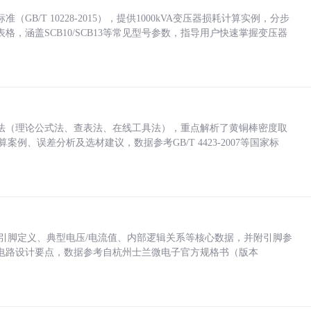
/T 10228-2015），提供1000kVA变压器损耗计算实例，分步
，涵盖SCB10/SCB13等常见型号参数，指导用户快速掌握变压器
法（理论公式法、查表法、在线工具法），重点解析了黄铜棒密度取
计算案例、误差分析及选材建议，数据参考GB/T 4423-2007等国家标
括各引脚定义、典型电压/电流值、内部逻辑关系等核心数据，并附引脚参
电路设计要点，数据参考自杭州士兰微电子官方规格书（版本