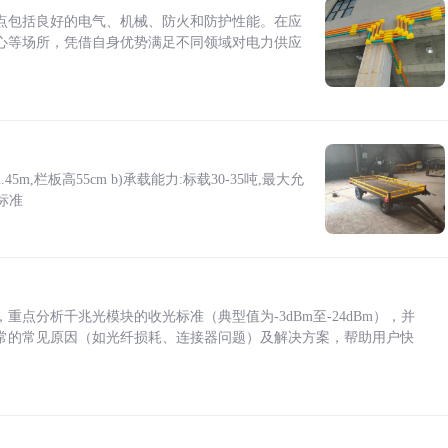
点包括良好的电气、机械、防火和防护性能。在应
心等场所，凭借自身优势满足不同领域对电力供应
5m,栏板高55cm b)承载能力:标载30-35吨,最大允
标准
点分析千兆光模块的收光标准（典型值为-3dBm至-24dBm），并
常的常见原因（如光纤损耗、连接器问题）及解决方案，帮助用户快