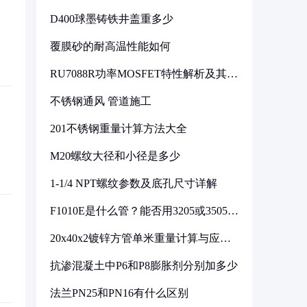
D400球墨铸铁井盖重多少
覆膜砂的耐高温性能如何
RU7088R功率MOSFET特性解析及其在
可调电源设计中的实践
不锈钢通风 管道施工
201不锈钢重量计算方法大全
M20螺纹大径和小径是多少
1-1/4 NPT螺纹参数及底孔尺寸详解
F1010E是什么管？能否用3205或3505代
换
20x40x2镀锌方管单米重量计算与应用
分析
抗渗混凝土中P6和P8膨胀剂分别加多少
法兰PN25和PN16有什么区别