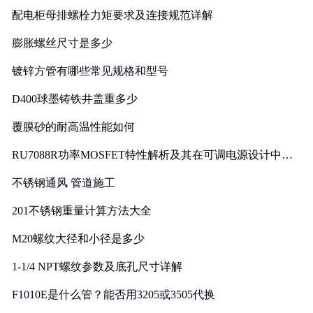
配电柜母排螺栓力矩要求及连接规范详解
膨胀螺丝尺寸是多少
镀锌方管有哪些常见规格和型号
D400球墨铸铁井盖重多少
覆膜砂的耐高温性能如何
RU7088R功率MOSFET特性解析及其在可调电源设计中的
实践
不锈钢通风 管道施工
201不锈钢重量计算方法大全
M20螺纹大径和小径是多少
1-1/4 NPT螺纹参数及底孔尺寸详解
F1010E是什么管？能否用3205或3505代换