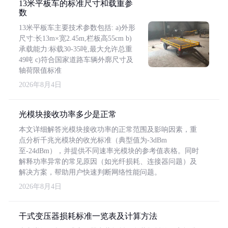
13米平板车的标准尺寸和载重参
数
13米平板车主要技术参数包括: a)外形
尺寸:长13m×宽2.45m,栏板高55cm b)
承载能力:标载30-35吨,最大允许总重
49吨 c)符合国家道路车辆外廓尺寸及
轴荷限值标准
2026年8月4日
光模块接收功率多少是正常
本文详细解答光模块接收功率的正常范围及影响因素，重
点分析千兆光模块的收光标准（典型值为-3dBm
至-24dBm），并提供不同速率光模块的参考值表格。同时
解释功率异常的常见原因（如光纤损耗、连接器问题）及
解决方案，帮助用户快速判断网络性能问题。
2026年8月4日
干式变压器损耗标准一览表及计算方法