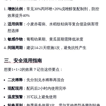
增效比例
：常见30%丙环唑+20%戊唑醇复配制剂，防控
效果提升40%
适用病害
：小麦赤霉病、水稻纹枯病等复合侵染病害理
想选择
敏感作物
：葡萄幼果期、黄瓜苗期需降低浓度
间隔周期
：建议14-21天喷施1次，避免抗性产生
三、安全混用指南
想要1+1>2的效果？记住这些要点：
二次稀释
：先分别兑水稀释再混合
现配现用
：配药后2小时内使用完毕
温度预警
：35℃以上避免使用
轮换原则
：每季最多使用3次，需与其他类型杀菌剂轮换