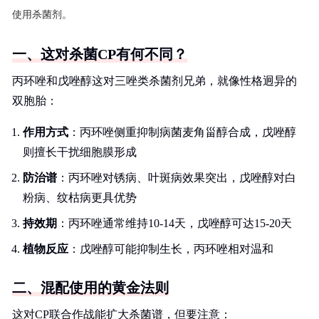
使用杀菌剂。
一、这对杀菌CP有何不同？
丙环唑和戊唑醇这对三唑类杀菌剂兄弟，就像性格迥异的
双胞胎：
作用方式
：丙环唑侧重抑制病菌麦角甾醇合成，戊唑醇
则擅长干扰细胞膜形成
防治谱
：丙环唑对锈病、叶斑病效果突出，戊唑醇对白
粉病、纹枯病更具优势
持效期
：丙环唑通常维持10-14天，戊唑醇可达15-20天
植物反应
：戊唑醇可能抑制生长，丙环唑相对温和
二、混配使用的黄金法则
这对CP联合作战能扩大杀菌谱，但要注意：