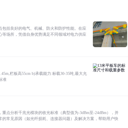
点包括良好的电气、机械、防火和防护性能。在应
心等场所，凭借自身优势满足不同领域对电力供应
5m,栏板高55cm b)承载能力:标载30-35吨,最大允
标准
点分析千兆光模块的收光标准（典型值为-3dBm至-24dBm），并
常的常见原因（如光纤损耗、连接器问题）及解决方案，帮助用户快