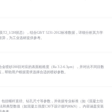
_1/2H状态），结合GB/T 5231-2012标准数据，详细分析其力学
差异，为工业选材提供参考。
砂200目对应的表面粗糙度（Ra 3.2-6.3μm），并对比不同目数
业实践，帮助用户根据需求选择合适的喷砂参数。
力，包括螺杆直径、钻孔尺寸等参数，并依据专业标准（如《混凝土结
方法和典型数值（如混凝土强度C30下设计值约80kN）。内容涵盖安装
员参考。