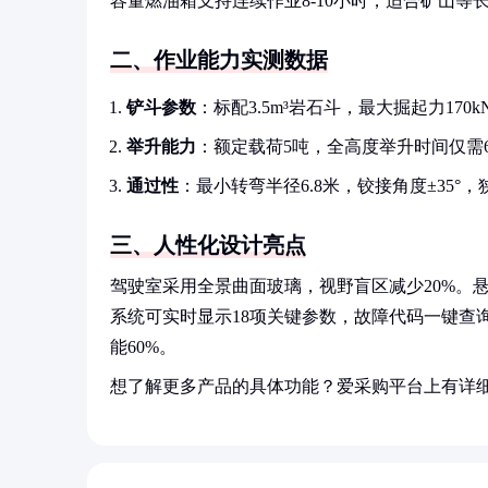
容量燃油箱支持连续作业8-10小时，适合矿山等
二、作业能力实测数据
铲斗参数
：标配3.5m³岩石斗，最大掘起力17
举升能力
：额定载荷5吨，全高度举升时间仅需6
通过性
：最小转弯半径6.8米，铰接角度±35°
三、人性化设计亮点
驾驶室采用全景曲面玻璃，视野盲区减少20%。
系统可实时显示18项关键参数，故障代码一键查
能60%。
想了解更多产品的具体功能？爱采购平台上有详