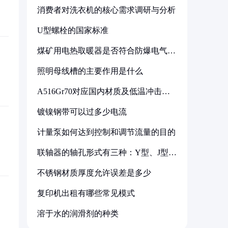
消费者对洗衣机的核心需求调研与分析
U型螺栓的国家标准
煤矿用电热取暖器是否符合防爆电气设
备标准
照明母线槽的主要作用是什么
A516Gr70对应国内材质及低温冲击要
求解析
镀镍钢带可以过多少电流
计量泵如何达到控制和调节流量的目的
联轴器的轴孔形式有三种：Y型、J型、
Z型
不锈钢材质厚度允许误差是多少
复印机出租有哪些常见模式
溶于水的润滑剂的种类