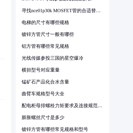
寻找nce01p30k MOSFET管的合适替代
型号
电梯的尺寸有哪些规格
镀锌方管尺寸一般有哪些
铝方管有哪些常见规格
光线传媒参投三国的星空爆冷
横担型号对应重量
锰矿石产品化合水含量
曲臂车规格型号大全
配电柜母排螺栓力矩要求及连接规范详
解
膨胀螺丝尺寸是多少
镀锌方管有哪些常见规格和型号