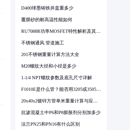
D400球墨铸铁井盖重多少
覆膜砂的耐高温性能如何
RU7088R功率MOSFET特性解析及其在
可调电源设计中的实践
不锈钢通风 管道施工
201不锈钢重量计算方法大全
M20螺纹大径和小径是多少
1-1/4 NPT螺纹参数及底孔尺寸详解
F1010E是什么管？能否用3205或3505代
换
20x40x2镀锌方管单米重量计算与应用
分析
抗渗混凝土中P6和P8膨胀剂分别加多少
法兰PN25和PN16有什么区别