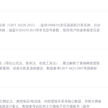
/T 10228-2015），提供1000kVA变压器损耗计算实例，分步
，涵盖SCB10/SCB13等常见型号参数，指导用户快速掌握变压器
法（理论公式法、查表法、在线工具法），重点解析了黄铜棒密度取
计算案例、误差分析及选材建议，数据参考GB/T 4423-2007等国家标
括各引脚定义、典型电压/电流值、内部逻辑关系等核心数据，并附引脚参
电路设计要点，数据参考自杭州士兰微电子官方规格书（版本