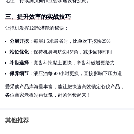
记住：持续满负荷作业会加速设备损耗。
三、提升效率的实战技巧
让挖机发挥120%潜能的秘诀：
分层开挖
：每层1.5米最省时，比单次下挖快25%
站位优化
：保持机身与坑边45°角，减少回转时间
斗齿选择
：宽齿斗挖黏土更快，窄齿斗破岩更给力
保养细节
：液压油每500小时更换，直接影响下压力道
爱采购产品库海量丰富，能让您快速高效锁定心仪产品，
各位商家老板别再犹豫，赶紧体验起来！
其他推荐