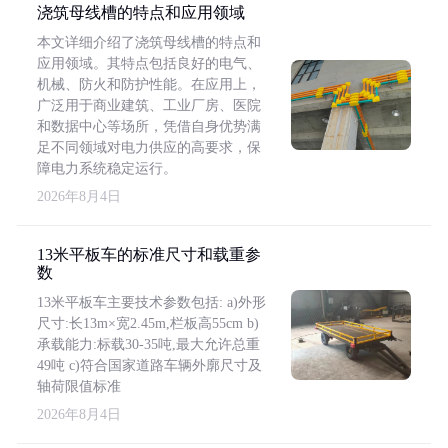
浇筑母线槽的特点和应用领域
本文详细介绍了浇筑母线槽的特点和
应用领域。其特点包括良好的电气、
机械、防火和防护性能。在应用上，
广泛用于商业建筑、工业厂房、医院
和数据中心等场所，凭借自身优势满
足不同领域对电力供应的高要求，保
障电力系统稳定运行。
2026年8月4日
13米平板车的标准尺寸和载重参
数
13米平板车主要技术参数包括: a)外形
尺寸:长13m×宽2.45m,栏板高55cm b)
承载能力:标载30-35吨,最大允许总重
49吨 c)符合国家道路车辆外廓尺寸及
轴荷限值标准
2026年8月4日