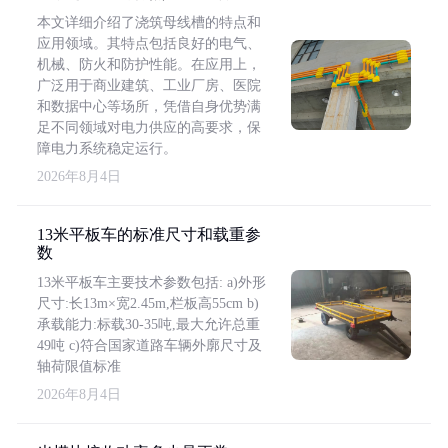
本文详细介绍了浇筑母线槽的特点和
应用领域。其特点包括良好的电气、
机械、防火和防护性能。在应用上，
广泛用于商业建筑、工业厂房、医院
和数据中心等场所，凭借自身优势满
足不同领域对电力供应的高要求，保
障电力系统稳定运行。
2026年8月4日
13米平板车的标准尺寸和载重参
数
13米平板车主要技术参数包括: a)外形
尺寸:长13m×宽2.45m,栏板高55cm b)
承载能力:标载30-35吨,最大允许总重
49吨 c)符合国家道路车辆外廓尺寸及
轴荷限值标准
2026年8月4日