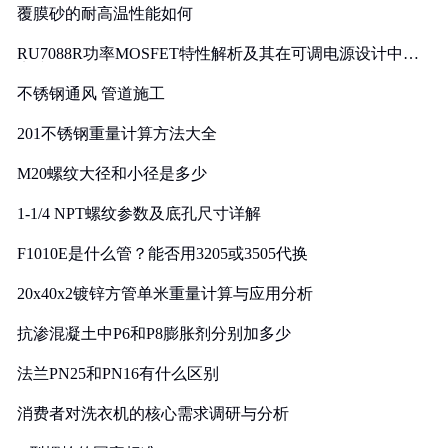
覆膜砂的耐高温性能如何
RU7088R功率MOSFET特性解析及其在可调电源设计中的
实践
不锈钢通风 管道施工
201不锈钢重量计算方法大全
M20螺纹大径和小径是多少
1-1/4 NPT螺纹参数及底孔尺寸详解
F1010E是什么管？能否用3205或3505代换
20x40x2镀锌方管单米重量计算与应用分析
抗渗混凝土中P6和P8膨胀剂分别加多少
法兰PN25和PN16有什么区别
消费者对洗衣机的核心需求调研与分析