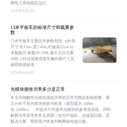
障电力系统稳定运行。
2026年8月4日
13米平板车的标准尺寸和载重参
数
13米平板车主要技术参数包括: a)外形
尺寸:长13m×宽2.45m,栏板高55cm b)
承载能力:标载30-35吨,最大允许总重
49吨 c)符合国家道路车辆外廓尺寸及
轴荷限值标准
2026年8月4日
光模块接收功率多少是正常
本文详细解答光模块接收功率的正常范围及影响因素，重
点分析千兆光模块的收光标准（典型值为-3dBm
至-24dBm），并提供不同速率光模块的参考值表格。同时
解释功率异常的常见原因（如光纤损耗、连接器问题）及
解决方案，帮助用户快速判断网络性能问题。