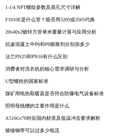
1-1/4 NPT螺纹参数及底孔尺寸详解
F1010E是什么管？能否用3205或3505代换
20x40x2镀锌方管单米重量计算与应用分析
抗渗混凝土中P6和P8膨胀剂分别加多少
法兰PN25和PN16有什么区别
消费者对洗衣机的核心需求调研与分析
U型螺栓的国家标准
煤矿用电热取暖器是否符合防爆电气设备标准
照明母线槽的主要作用是什么
A516Gr70对应国内材质及低温冲击要求解析
镀镍钢带可以过多少电流