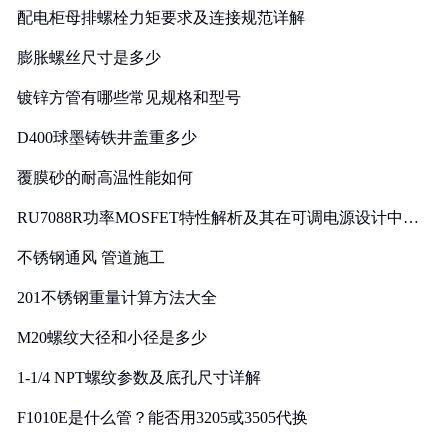
配电柜母排螺栓力矩要求及连接规范详解
膨胀螺丝尺寸是多少
镀锌方管有哪些常见规格和型号
D400球墨铸铁井盖重多少
覆膜砂的耐高温性能如何
RU7088R功率MOSFET特性解析及其在可调电源设计中的
实践
不锈钢通风 管道施工
201不锈钢重量计算方法大全
M20螺纹大径和小径是多少
1-1/4 NPT螺纹参数及底孔尺寸详解
F1010E是什么管？能否用3205或3505代换