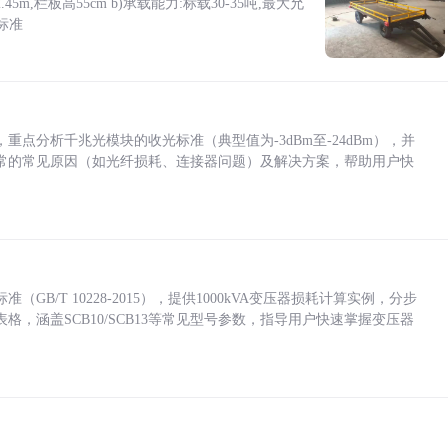
5m,栏板高55cm b)承载能力:标载30-35吨,最大允
标准
点分析千兆光模块的收光标准（典型值为-3dBm至-24dBm），并
常的常见原因（如光纤损耗、连接器问题）及解决方案，帮助用户快
/T 10228-2015），提供1000kVA变压器损耗计算实例，分步
，涵盖SCB10/SCB13等常见型号参数，指导用户快速掌握变压器