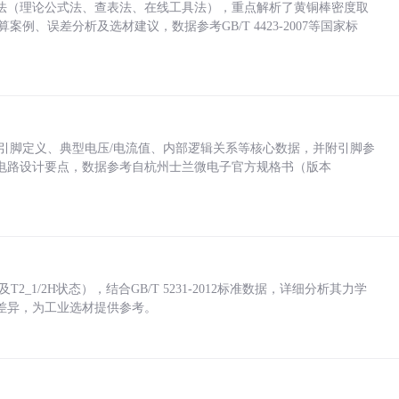
法（理论公式法、查表法、在线工具法），重点解析了黄铜棒密度取
计算案例、误差分析及选材建议，数据参考GB/T 4423-2007等国家标
括各引脚定义、典型电压/电流值、内部逻辑关系等核心数据，并附引脚参
电路设计要点，数据参考自杭州士兰微电子官方规格书（版本
_1/2H状态），结合GB/T 5231-2012标准数据，详细分析其力学
差异，为工业选材提供参考。