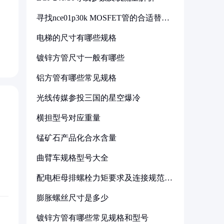
寻找nce01p30k MOSFET管的合适替代
型号
电梯的尺寸有哪些规格
镀锌方管尺寸一般有哪些
铝方管有哪些常见规格
光线传媒参投三国的星空爆冷
横担型号对应重量
锰矿石产品化合水含量
曲臂车规格型号大全
配电柜母排螺栓力矩要求及连接规范详
解
膨胀螺丝尺寸是多少
镀锌方管有哪些常见规格和型号