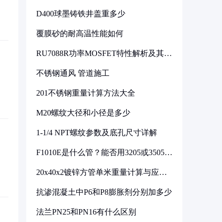
D400球墨铸铁井盖重多少
覆膜砂的耐高温性能如何
RU7088R功率MOSFET特性解析及其在
可调电源设计中的实践
不锈钢通风 管道施工
201不锈钢重量计算方法大全
M20螺纹大径和小径是多少
1-1/4 NPT螺纹参数及底孔尺寸详解
F1010E是什么管？能否用3205或3505代
换
20x40x2镀锌方管单米重量计算与应用
分析
抗渗混凝土中P6和P8膨胀剂分别加多少
法兰PN25和PN16有什么区别