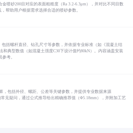
砂200目对应的表面粗糙度（Ra 3.2-6.3μm），并对比不同目数
业实践，帮助用户根据需求选择合适的喷砂参数。
力，包括螺杆直径、钻孔尺寸等参数，并依据专业标准（如《混凝土结
方法和典型数值（如混凝土强度C30下设计值约80kN）。内容涵盖安装
员参考。
底孔计算，包括外径、螺距、公差等关键参数，并提供专业数据来源
孔尺寸的常见疑问，通过公式推导给出精确推荐值（Φ5.18mm），并附加工艺