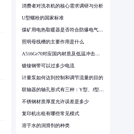
消费者对洗衣机的核心需求调研与分析
U型螺栓的国家标准
煤矿用电热取暖器是否符合防爆电气设
备标准
照明母线槽的主要作用是什么
A516Gr70对应国内材质及低温冲击要
求解析
镀镍钢带可以过多少电流
计量泵如何达到控制和调节流量的目的
联轴器的轴孔形式有三种：Y型、J型、
Z型
不锈钢材质厚度允许误差是多少
复印机出租有哪些常见模式
溶于水的润滑剂的种类