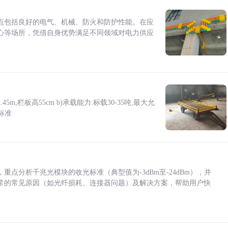
点包括良好的电气、机械、防火和防护性能。在应
心等场所，凭借自身优势满足不同领域对电力供应
5m,栏板高55cm b)承载能力:标载30-35吨,最大允
标准
点分析千兆光模块的收光标准（典型值为-3dBm至-24dBm），并
常的常见原因（如光纤损耗、连接器问题）及解决方案，帮助用户快