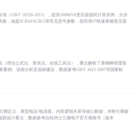
/T 10228-2015），提供1000kVA变压器损耗计算实例，分步
，涵盖SCB10/SCB13等常见型号参数，指导用户快速掌握变压器
法（理论公式法、查表法、在线工具法），重点解析了黄铜棒密度取
计算案例、误差分析及选材建议，数据参考GB/T 4423-2007等国家标
括各引脚定义、典型电压/电流值、内部逻辑关系等核心数据，并附引脚参
电路设计要点，数据参考自杭州士兰微电子官方规格书（版本