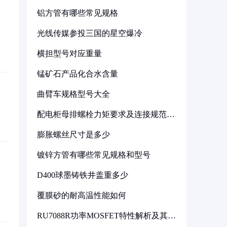
铝方管有哪些常见规格
光线传媒参投三国的星空爆冷
横担型号对应重量
锰矿石产品化合水含量
曲臂车规格型号大全
配电柜母排螺栓力矩要求及连接规范详
解
膨胀螺丝尺寸是多少
镀锌方管有哪些常见规格和型号
D400球墨铸铁井盖重多少
覆膜砂的耐高温性能如何
RU7088R功率MOSFET特性解析及其在
可调电源设计中的实践