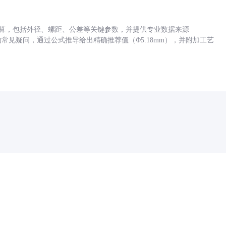
底孔计算，包括外径、螺距、公差等关键参数，并提供专业数据来源
孔尺寸的常见疑问，通过公式推导给出精确推荐值（Φ5.18mm），并附加工艺
药品医疗器械网络信息服务备案(京)网药械信息备字（2021）第00159号
京ICP证030173号
京公网安备11000002000001号