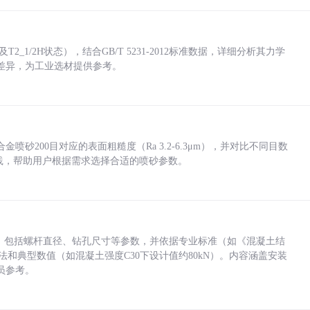
_1/2H状态），结合GB/T 5231-2012标准数据，详细分析其力学
差异，为工业选材提供参考。
砂200目对应的表面粗糙度（Ra 3.2-6.3μm），并对比不同目数
业实践，帮助用户根据需求选择合适的喷砂参数。
力，包括螺杆直径、钻孔尺寸等参数，并依据专业标准（如《混凝土结
方法和典型数值（如混凝土强度C30下设计值约80kN）。内容涵盖安装
员参考。