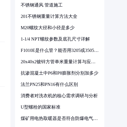
不锈钢通风 管道施工
201不锈钢重量计算方法大全
M20螺纹大径和小径是多少
1-1/4 NPT螺纹参数及底孔尺寸详解
F1010E是什么管？能否用3205或3505代
换
20x40x2镀锌方管单米重量计算与应用
分析
抗渗混凝土中P6和P8膨胀剂分别加多少
法兰PN25和PN16有什么区别
消费者对洗衣机的核心需求调研与分析
U型螺栓的国家标准
煤矿用电热取暖器是否符合防爆电气设
备标准