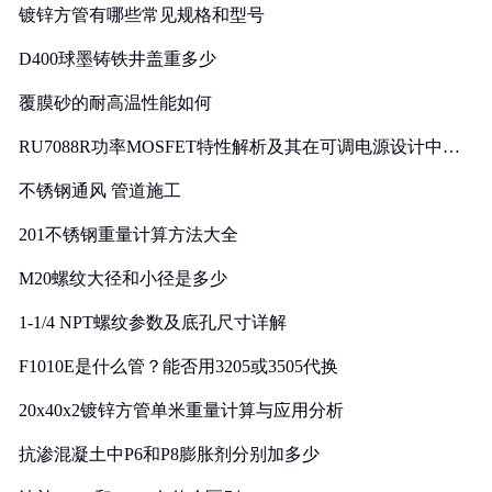
镀锌方管有哪些常见规格和型号
D400球墨铸铁井盖重多少
覆膜砂的耐高温性能如何
RU7088R功率MOSFET特性解析及其在可调电源设计中的
实践
不锈钢通风 管道施工
201不锈钢重量计算方法大全
M20螺纹大径和小径是多少
1-1/4 NPT螺纹参数及底孔尺寸详解
F1010E是什么管？能否用3205或3505代换
20x40x2镀锌方管单米重量计算与应用分析
抗渗混凝土中P6和P8膨胀剂分别加多少