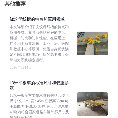
其他推荐
浇筑母线槽的特点和应用领域
本文详细介绍了浇筑母线槽的特点和
应用领域。其特点包括良好的电气、
机械、防火和防护性能。在应用上，
广泛用于商业建筑、工业厂房、医院
和数据中心等场所，凭借自身优势满
足不同领域对电力供应的高要求，保
障电力系统稳定运行。
2026年8月4日
13米平板车的标准尺寸和载重参
数
13米平板车主要技术参数包括: a)外形
尺寸:长13m×宽2.45m,栏板高55cm b)
承载能力:标载30-35吨,最大允许总重
49吨 c)符合国家道路车辆外廓尺寸及
轴荷限值标准