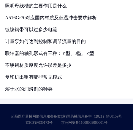
照明母线槽的主要作用是什么
A516Gr70对应国内材质及低温冲击要求解析
镀镍钢带可以过多少电流
计量泵如何达到控制和调节流量的目的
联轴器的轴孔形式有三种：Y型、J型、Z型
不锈钢材质厚度允许误差是多少
复印机出租有哪些常见模式
溶于水的润滑剂的种类
药品医疗器械网络信息服务备案(京)网药械信息备字（2021）第00159号
京ICP证030173号
京公网安备11000002000001号