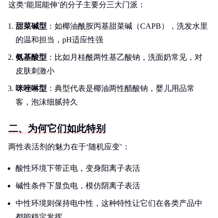
这类‘能屈能伸’的分子主要分三大门派：
甜菜碱型
：如椰油酰胺丙基甜菜碱（CAPB），洗发水里
的温和担当，pH适应性强
氨基酸型
：比如月桂酰两性基乙酸钠，洗面奶常见，对
皮肤刺激小
咪唑啉型
：典型代表是椰油两性醋酸钠，婴儿用品常
客，泡沫细腻持久
二、为何它们如此特别
两性表活剂的魅力在于‘随机应变’：
酸性环境下带正电，变身阳离子表活
碱性条件下显负电，模仿阴离子表活
中性环境则保持电中性，这种特性让它们在各类产品中
都能稳定发挥