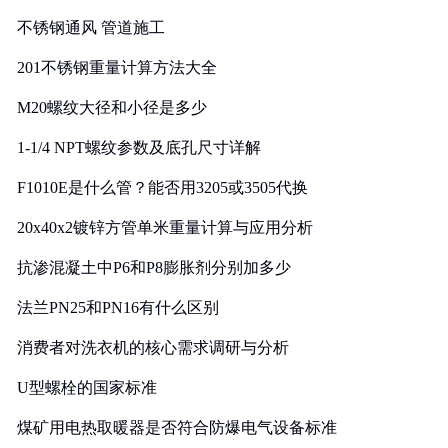
实践
不锈钢通风 管道施工
201不锈钢重量计算方法大全
M20螺纹大径和小径是多少
1-1/4 NPT螺纹参数及底孔尺寸详解
F1010E是什么管？能否用3205或3505代换
20x40x2镀锌方管单米重量计算与应用分析
抗渗混凝土中P6和P8膨胀剂分别加多少
法兰PN25和PN16有什么区别
消费者对洗衣机的核心需求调研与分析
U型螺栓的国家标准
煤矿用电热取暖器是否符合防爆电气设备标准