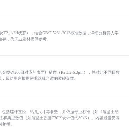
_1/2H状态），结合GB/T 5231-2012标准数据，详细分析其力学
差异，为工业选材提供参考。
砂200目对应的表面粗糙度（Ra 3.2-6.3μm），并对比不同目数
业实践，帮助用户根据需求选择合适的喷砂参数。
力，包括螺杆直径、钻孔尺寸等参数，并依据专业标准（如《混凝土结
方法和典型数值（如混凝土强度C30下设计值约80kN）。内容涵盖安装
员参考。