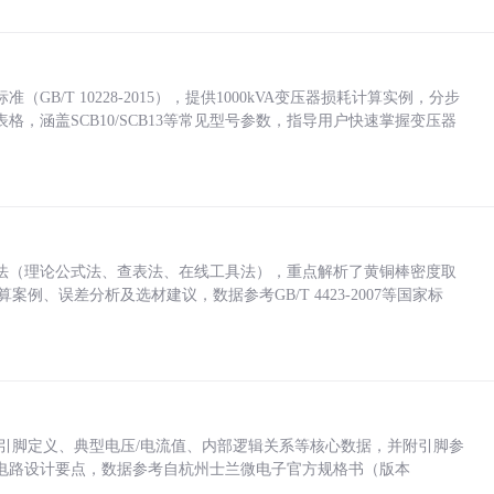
/T 10228-2015），提供1000kVA变压器损耗计算实例，分步
，涵盖SCB10/SCB13等常见型号参数，指导用户快速掌握变压器
法（理论公式法、查表法、在线工具法），重点解析了黄铜棒密度取
计算案例、误差分析及选材建议，数据参考GB/T 4423-2007等国家标
括各引脚定义、典型电压/电流值、内部逻辑关系等核心数据，并附引脚参
电路设计要点，数据参考自杭州士兰微电子官方规格书（版本