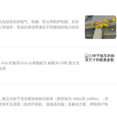
点包括良好的电气、机械、防火和防护性能。在应
心等场所，凭借自身优势满足不同领域对电力供应
5m,栏板高55cm b)承载能力:标载30-35吨,最大允
标准
点分析千兆光模块的收光标准（典型值为-3dBm至-24dBm），并
常的常见原因（如光纤损耗、连接器问题）及解决方案，帮助用户快