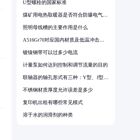
U型螺栓的国家标准
煤矿用电热取暖器是否符合防爆电气设
备标准
照明母线槽的主要作用是什么
A516Gr70对应国内材质及低温冲击要
求解析
镀镍钢带可以过多少电流
计量泵如何达到控制和调节流量的目的
联轴器的轴孔形式有三种：Y型、J型、
Z型
不锈钢材质厚度允许误差是多少
复印机出租有哪些常见模式
溶于水的润滑剂的种类