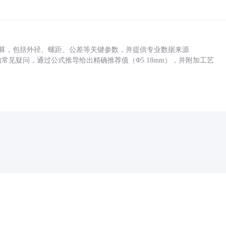
底孔计算，包括外径、螺距、公差等关键参数，并提供专业数据来源
孔尺寸的常见疑问，通过公式推导给出精确推荐值（Φ5.18mm），并附加工艺
药品医疗器械网络信息服务备案(京)网药械信息备字（2021）第00159号