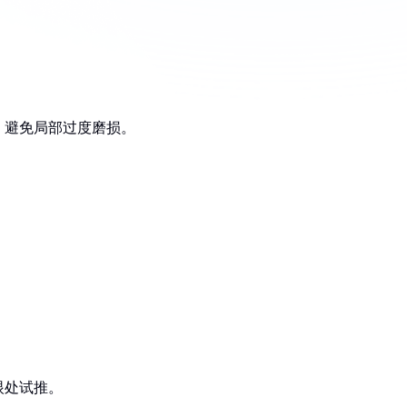
，避免局部过度磨损。
眼处试推。