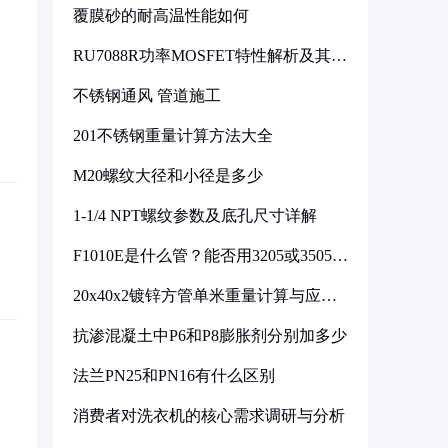
覆膜砂的耐高温性能如何
RU7088R功率MOSFET特性解析及其在
可调电源设计中的实践
不锈钢通风 管道施工
201不锈钢重量计算方法大全
M20螺纹大径和小径是多少
1-1/4 NPT螺纹参数及底孔尺寸详解
F1010E是什么管？能否用3205或3505代
换
20x40x2镀锌方管单米重量计算与应用
分析
抗渗混凝土中P6和P8膨胀剂分别加多少
法兰PN25和PN16有什么区别
消费者对洗衣机的核心需求调研与分析