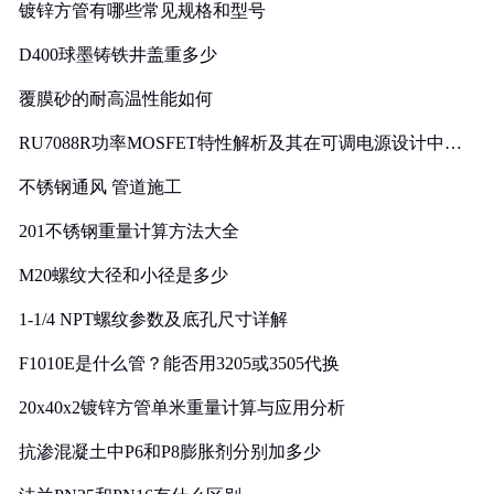
镀锌方管有哪些常见规格和型号
D400球墨铸铁井盖重多少
覆膜砂的耐高温性能如何
RU7088R功率MOSFET特性解析及其在可调电源设计中的
实践
不锈钢通风 管道施工
201不锈钢重量计算方法大全
M20螺纹大径和小径是多少
1-1/4 NPT螺纹参数及底孔尺寸详解
F1010E是什么管？能否用3205或3505代换
20x40x2镀锌方管单米重量计算与应用分析
抗渗混凝土中P6和P8膨胀剂分别加多少