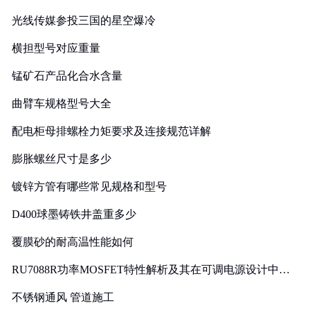
光线传媒参投三国的星空爆冷
横担型号对应重量
锰矿石产品化合水含量
曲臂车规格型号大全
配电柜母排螺栓力矩要求及连接规范详解
膨胀螺丝尺寸是多少
镀锌方管有哪些常见规格和型号
D400球墨铸铁井盖重多少
覆膜砂的耐高温性能如何
RU7088R功率MOSFET特性解析及其在可调电源设计中的
实践
不锈钢通风 管道施工