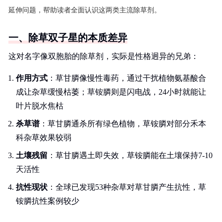
延伸问题，帮助读者全面认识这两类主流除草剂。
一、除草双子星的本质差异
这对名字像双胞胎的除草剂，实际是性格迥异的兄弟：
作用方式
：草甘膦像慢性毒药，通过干扰植物氨基酸合
成让杂草缓慢枯萎；草铵膦则是闪电战，24小时就能让
叶片脱水焦枯
杀草谱
：草甘膦通杀所有绿色植物，草铵膦对部分禾本
科杂草效果较弱
土壤残留
：草甘膦遇土即失效，草铵膦能在土壤保持7-10
天活性
抗性现状
：全球已发现53种杂草对草甘膦产生抗性，草
铵膦抗性案例较少