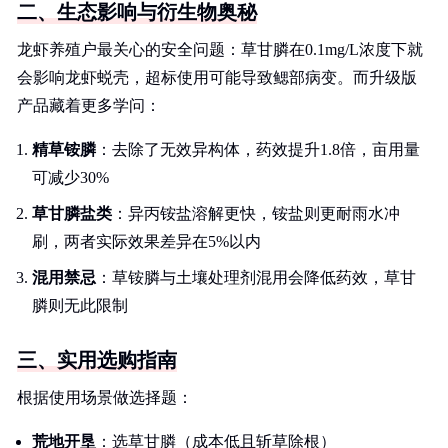
二、生态影响与衍生物奥秘
龙虾养殖户最关心的安全问题：草甘膦在0.1mg/L浓度下就
会影响龙虾蜕壳，超标使用可能导致鳃部病变。而升级版
产品藏着更多学问：
精草铵膦
：去除了无效异构体，药效提升1.8倍，亩用量
可减少30%
草甘膦盐类
：异丙铵盐溶解更快，铵盐则更耐雨水冲
刷，两者实际效果差异在5%以内
混用禁忌
：草铵膦与土壤处理剂混用会降低药效，草甘
膦则无此限制
三、实用选购指南
根据使用场景做选择题：
荒地开垦
：选草甘膦（成本低且斩草除根）