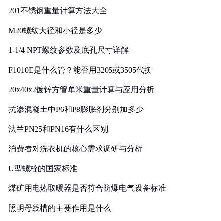
201不锈钢重量计算方法大全
M20螺纹大径和小径是多少
1-1/4 NPT螺纹参数及底孔尺寸详解
F1010E是什么管？能否用3205或3505代换
20x40x2镀锌方管单米重量计算与应用分析
抗渗混凝土中P6和P8膨胀剂分别加多少
法兰PN25和PN16有什么区别
消费者对洗衣机的核心需求调研与分析
U型螺栓的国家标准
煤矿用电热取暖器是否符合防爆电气设备标准
照明母线槽的主要作用是什么