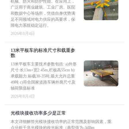
机械、防火和防护性能。在应用上，
广泛用于商业建筑、工业厂房、医院
和数据中心等场所，凭借自身优势满
足不同领域对电力供应的高要求，保
障电力系统稳定运行。
2026年8月4日
13米平板车的标准尺寸和载重参
数
13米平板车主要技术参数包括: a)外形
尺寸:长13m×宽2.45m,栏板高55cm b)
承载能力:标载30-35吨,最大允许总重
49吨 c)符合国家道路车辆外廓尺寸及
轴荷限值标准
2026年8月4日
光模块接收功率多少是正常
本文详细解答光模块接收功率的正常范围及影响因素，重
点分析千兆光模块的收光标准（典型值为-3dBm