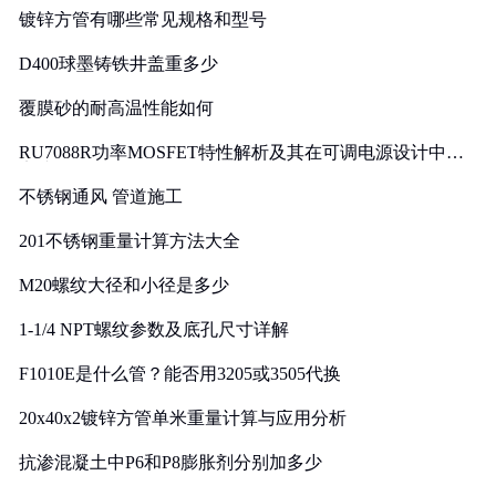
镀锌方管有哪些常见规格和型号
D400球墨铸铁井盖重多少
覆膜砂的耐高温性能如何
RU7088R功率MOSFET特性解析及其在可调电源设计中的
实践
不锈钢通风 管道施工
201不锈钢重量计算方法大全
M20螺纹大径和小径是多少
1-1/4 NPT螺纹参数及底孔尺寸详解
F1010E是什么管？能否用3205或3505代换
20x40x2镀锌方管单米重量计算与应用分析
抗渗混凝土中P6和P8膨胀剂分别加多少