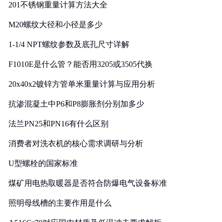
201不锈钢重量计算方法大全
M20螺纹大径和小径是多少
1-1/4 NPT螺纹参数及底孔尺寸详解
F1010E是什么管？能否用3205或3505代换
20x40x2镀锌方管单米重量计算与应用分析
抗渗混凝土中P6和P8膨胀剂分别加多少
法兰PN25和PN16有什么区别
消费者对洗衣机的核心需求调研与分析
U型螺栓的国家标准
煤矿用电热取暖器是否符合防爆电气设备标准
照明母线槽的主要作用是什么