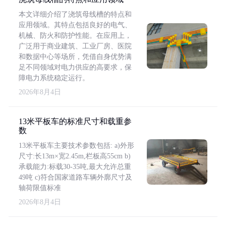
本文详细介绍了浇筑母线槽的特点和
应用领域。其特点包括良好的电气、
机械、防火和防护性能。在应用上，
广泛用于商业建筑、工业厂房、医院
和数据中心等场所，凭借自身优势满
足不同领域对电力供应的高要求，保
障电力系统稳定运行。
2026年8月4日
13米平板车的标准尺寸和载重参
数
13米平板车主要技术参数包括: a)外形
尺寸:长13m×宽2.45m,栏板高55cm b)
承载能力:标载30-35吨,最大允许总重
49吨 c)符合国家道路车辆外廓尺寸及
轴荷限值标准
2026年8月4日