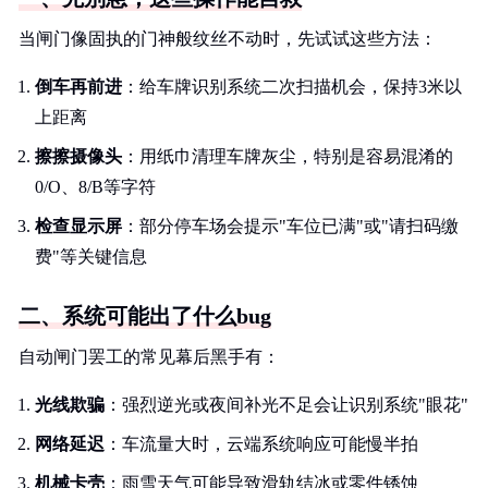
当闸门像固执的门神般纹丝不动时，先试试这些方法：
倒车再前进
：给车牌识别系统二次扫描机会，保持3米以
上距离
擦擦摄像头
：用纸巾清理车牌灰尘，特别是容易混淆的
0/O、8/B等字符
检查显示屏
：部分停车场会提示"车位已满"或"请扫码缴
费"等关键信息
二、系统可能出了什么bug
自动闸门罢工的常见幕后黑手有：
光线欺骗
：强烈逆光或夜间补光不足会让识别系统"眼花"
网络延迟
：车流量大时，云端系统响应可能慢半拍
机械卡壳
：雨雪天气可能导致滑轨结冰或零件锈蚀