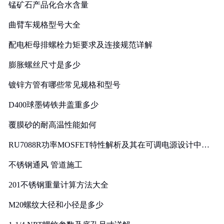
锰矿石产品化合水含量
曲臂车规格型号大全
配电柜母排螺栓力矩要求及连接规范详解
膨胀螺丝尺寸是多少
镀锌方管有哪些常见规格和型号
D400球墨铸铁井盖重多少
覆膜砂的耐高温性能如何
RU7088R功率MOSFET特性解析及其在可调电源设计中的
实践
不锈钢通风 管道施工
201不锈钢重量计算方法大全
M20螺纹大径和小径是多少