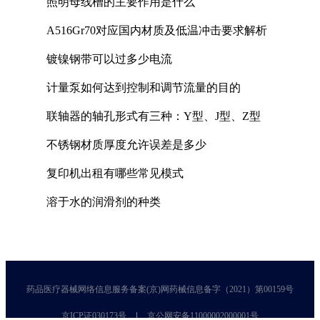
照明母线槽的主要作用是什么
A516Gr70对应国内材质及低温冲击要求解析
镀镍钢带可以过多少电流
计量泵如何达到控制和调节流量的目的
联轴器的轴孔形式有三种：Y型、J型、Z型
不锈钢材质厚度允许误差是多少
复印机出租有哪些常见模式
溶于水的润滑剂的种类
药品医疗器械网络信息服务备案(京)网药械信息备字（2021）第00159号
京ICP证030173号
京公网安备11000002000001号