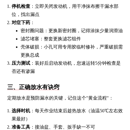
停机检查
：立即关闭发动机，用干净抹布擦干漏水部
位，找出漏点
对症下药
：
密封圈问题：更换新密封圈，记得涂抹少量润滑油
滤芯堵塞：整套更换滤芯组件
壳体破损：小孔可用专用胶临时修补，严重破损需
更换总成
压力测试
：装好后启动发动机，怠速运转5分钟检查是
否还有渗漏
三、正确放水有诀窍
定期放水是预防漏水的关键，记住这个"黄金流程"：
选择时机
：每天作业结束后趁热放水（油温50℃左右效
果最好）
准备工具
：接油盆、手套、扳手缺一不可