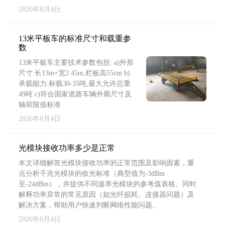
2026年8月4日
13米平板车的标准尺寸和载重参
数
13米平板车主要技术参数包括: a)外形
尺寸:长13m×宽2.45m,栏板高55cm b)
承载能力:标载30-35吨,最大允许总重
49吨 c)符合国家道路车辆外廓尺寸及
轴荷限值标准
2026年8月4日
光模块接收功率多少是正常
本文详细解答光模块接收功率的正常范围及影响因素，重
点分析千兆光模块的收光标准（典型值为-3dBm
至-24dBm），并提供不同速率光模块的参考值表格。同时
解释功率异常的常见原因（如光纤损耗、连接器问题）及
解决方案，帮助用户快速判断网络性能问题。
2026年8月4日