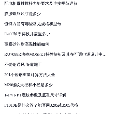
配电柜母排螺栓力矩要求及连接规范详解
膨胀螺丝尺寸是多少
镀锌方管有哪些常见规格和型号
D400球墨铸铁井盖重多少
覆膜砂的耐高温性能如何
RU7088R功率MOSFET特性解析及其在可调电源设计中的
实践
不锈钢通风 管道施工
201不锈钢重量计算方法大全
M20螺纹大径和小径是多少
1-1/4 NPT螺纹参数及底孔尺寸详解
F1010E是什么管？能否用3205或3505代换