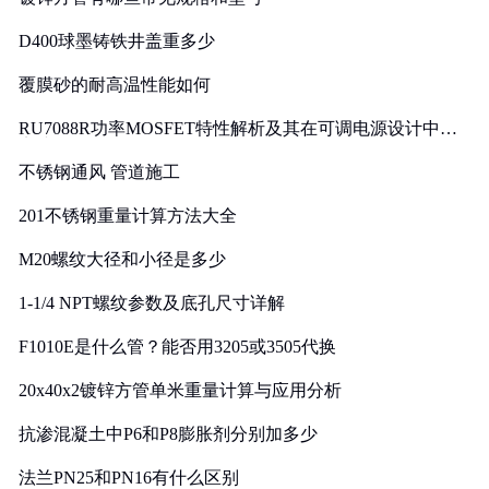
D400球墨铸铁井盖重多少
覆膜砂的耐高温性能如何
RU7088R功率MOSFET特性解析及其在可调电源设计中的
实践
不锈钢通风 管道施工
201不锈钢重量计算方法大全
M20螺纹大径和小径是多少
1-1/4 NPT螺纹参数及底孔尺寸详解
F1010E是什么管？能否用3205或3505代换
20x40x2镀锌方管单米重量计算与应用分析
抗渗混凝土中P6和P8膨胀剂分别加多少
法兰PN25和PN16有什么区别