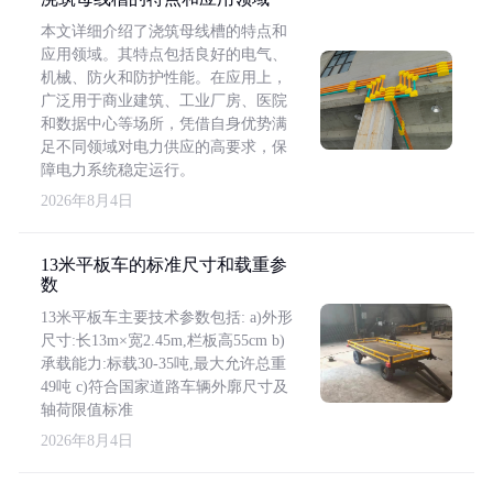
本文详细介绍了浇筑母线槽的特点和
应用领域。其特点包括良好的电气、
机械、防火和防护性能。在应用上，
广泛用于商业建筑、工业厂房、医院
和数据中心等场所，凭借自身优势满
足不同领域对电力供应的高要求，保
障电力系统稳定运行。
2026年8月4日
13米平板车的标准尺寸和载重参
数
13米平板车主要技术参数包括: a)外形
尺寸:长13m×宽2.45m,栏板高55cm b)
承载能力:标载30-35吨,最大允许总重
49吨 c)符合国家道路车辆外廓尺寸及
轴荷限值标准
2026年8月4日