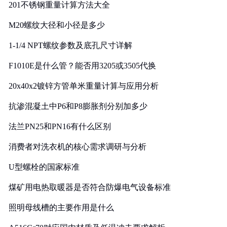
201不锈钢重量计算方法大全
M20螺纹大径和小径是多少
1-1/4 NPT螺纹参数及底孔尺寸详解
F1010E是什么管？能否用3205或3505代换
20x40x2镀锌方管单米重量计算与应用分析
抗渗混凝土中P6和P8膨胀剂分别加多少
法兰PN25和PN16有什么区别
消费者对洗衣机的核心需求调研与分析
U型螺栓的国家标准
煤矿用电热取暖器是否符合防爆电气设备标准
照明母线槽的主要作用是什么