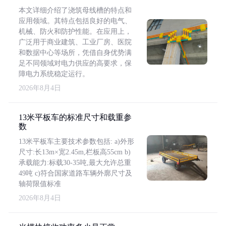
本文详细介绍了浇筑母线槽的特点和
应用领域。其特点包括良好的电气、
机械、防火和防护性能。在应用上，
广泛用于商业建筑、工业厂房、医院
和数据中心等场所，凭借自身优势满
足不同领域对电力供应的高要求，保
障电力系统稳定运行。
2026年8月4日
13米平板车的标准尺寸和载重参
数
13米平板车主要技术参数包括: a)外形
尺寸:长13m×宽2.45m,栏板高55cm b)
承载能力:标载30-35吨,最大允许总重
49吨 c)符合国家道路车辆外廓尺寸及
轴荷限值标准
2026年8月4日