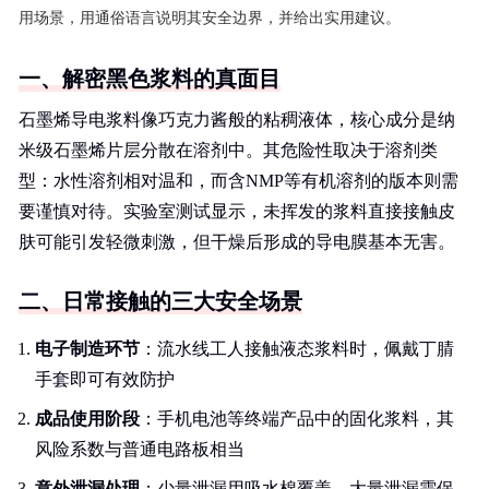
用场景，用通俗语言说明其安全边界，并给出实用建议。
一、解密黑色浆料的真面目
石墨烯导电浆料像巧克力酱般的粘稠液体，核心成分是纳
米级石墨烯片层分散在溶剂中。其危险性取决于溶剂类
型：水性溶剂相对温和，而含NMP等有机溶剂的版本则需
要谨慎对待。实验室测试显示，未挥发的浆料直接接触皮
肤可能引发轻微刺激，但干燥后形成的导电膜基本无害。
二、日常接触的三大安全场景
电子制造环节
：流水线工人接触液态浆料时，佩戴丁腈
手套即可有效防护
成品使用阶段
：手机电池等终端产品中的固化浆料，其
风险系数与普通电路板相当
意外泄漏处理
：少量泄漏用吸水棉覆盖，大量泄漏需保