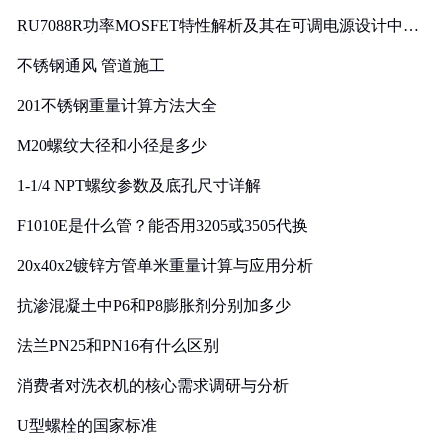
RU7088R功率MOSFET特性解析及其在可调电源设计中的
实践
不锈钢通风 管道施工
201不锈钢重量计算方法大全
M20螺纹大径和小径是多少
1-1/4 NPT螺纹参数及底孔尺寸详解
F1010E是什么管？能否用3205或3505代换
20x40x2镀锌方管单米重量计算与应用分析
抗渗混凝土中P6和P8膨胀剂分别加多少
法兰PN25和PN16有什么区别
消费者对洗衣机的核心需求调研与分析
U型螺栓的国家标准