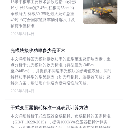
13米平板车主要技术参数包括: a)外形
尺寸:长13m×宽2.45m,栏板高55cm b)
承载能力:标载30-35吨,最大允许总重
49吨 c)符合国家道路车辆外廓尺寸及
轴荷限值标准
2026年8月4日
光模块接收功率多少是正常
本文详细解答光模块接收功率的正常范围及影响因素，重
点分析千兆光模块的收光标准（典型值为-3dBm
至-24dBm），并提供不同速率光模块的参考值表格。同时
解释功率异常的常见原因（如光纤损耗、连接器问题）及
解决方案，帮助用户快速判断网络性能问题。
2026年8月4日
干式变压器损耗标准一览表及计算方法
本文详细解析干式变压器空载损耗、负载损耗的国家标准
（GB/T 10228-2015），提供1000kVA变压器损耗计算实