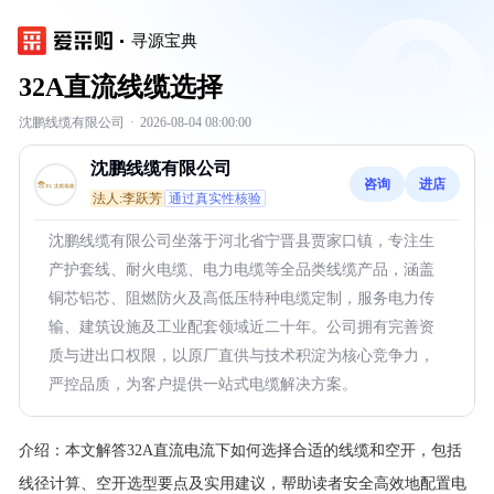
寻源宝典
32A直流线缆选择
沈鹏线缆有限公司
·
2026-08-04 08:00:00
沈鹏线缆有限公司
咨询
进店
法人:李跃芳
通过真实性核验
沈鹏线缆有限公司坐落于河北省宁晋县贾家口镇，专注生
产护套线、耐火电缆、电力电缆等全品类线缆产品，涵盖
铜芯铝芯、阻燃防火及高低压特种电缆定制，服务电力传
输、建筑设施及工业配套领域近二十年。公司拥有完善资
质与进出口权限，以原厂直供与技术积淀为核心竞争力，
严控品质，为客户提供一站式电缆解决方案。
介绍：
本文解答32A直流电流下如何选择合适的线缆和空开，包括
线径计算、空开选型要点及实用建议，帮助读者安全高效地配置电