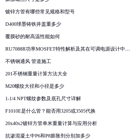
镀锌方管有哪些常见规格和型号
D400球墨铸铁井盖重多少
覆膜砂的耐高温性能如何
RU7088R功率MOSFET特性解析及其在可调电源设计中的
实践
不锈钢通风 管道施工
201不锈钢重量计算方法大全
M20螺纹大径和小径是多少
1-1/4 NPT螺纹参数及底孔尺寸详解
F1010E是什么管？能否用3205或3505代换
20x40x2镀锌方管单米重量计算与应用分析
抗渗混凝土中P6和P8膨胀剂分别加多少