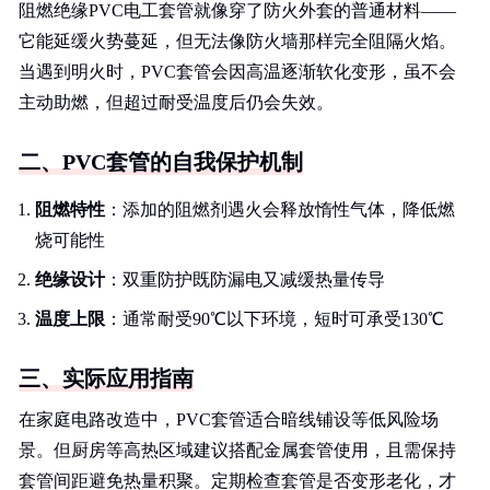
阻燃绝缘PVC电工套管就像穿了防火外套的普通材料——
它能延缓火势蔓延，但无法像防火墙那样完全阻隔火焰。
当遇到明火时，PVC套管会因高温逐渐软化变形，虽不会
主动助燃，但超过耐受温度后仍会失效。
二、PVC套管的自我保护机制
阻燃特性
：添加的阻燃剂遇火会释放惰性气体，降低燃
烧可能性
绝缘设计
：双重防护既防漏电又减缓热量传导
温度上限
：通常耐受90℃以下环境，短时可承受130℃
三、实际应用指南
在家庭电路改造中，PVC套管适合暗线铺设等低风险场
景。但厨房等高热区域建议搭配金属套管使用，且需保持
套管间距避免热量积聚。定期检查套管是否变形老化，才