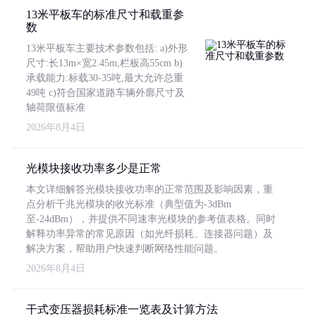
13米平板车的标准尺寸和载重参
数
13米平板车主要技术参数包括: a)外形
尺寸:长13m×宽2.45m,栏板高55cm b)
承载能力:标载30-35吨,最大允许总重
49吨 c)符合国家道路车辆外廓尺寸及
轴荷限值标准
2026年8月4日
光模块接收功率多少是正常
本文详细解答光模块接收功率的正常范围及影响因素，重
点分析千兆光模块的收光标准（典型值为-3dBm
至-24dBm），并提供不同速率光模块的参考值表格。同时
解释功率异常的常见原因（如光纤损耗、连接器问题）及
解决方案，帮助用户快速判断网络性能问题。
2026年8月4日
干式变压器损耗标准一览表及计算方法