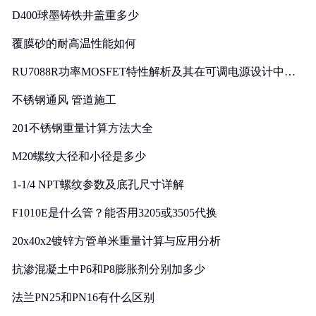
D400球墨铸铁井盖重多少
覆膜砂的耐高温性能如何
RU7088R功率MOSFET特性解析及其在可调电源设计中的
实践
不锈钢通风 管道施工
201不锈钢重量计算方法大全
M20螺纹大径和小径是多少
1-1/4 NPT螺纹参数及底孔尺寸详解
F1010E是什么管？能否用3205或3505代换
20x40x2镀锌方管单米重量计算与应用分析
抗渗混凝土中P6和P8膨胀剂分别加多少
法兰PN25和PN16有什么区别