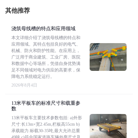
其他推荐
浇筑母线槽的特点和应用领域
本文详细介绍了浇筑母线槽的特点和
应用领域。其特点包括良好的电气、
机械、防火和防护性能。在应用上，
广泛用于商业建筑、工业厂房、医院
和数据中心等场所，凭借自身优势满
足不同领域对电力供应的高要求，保
障电力系统稳定运行。
2026年8月4日
13米平板车的标准尺寸和载重参
数
13米平板车主要技术参数包括: a)外形
尺寸:长13m×宽2.45m,栏板高55cm b)
承载能力:标载30-35吨,最大允许总重
49吨 c)符合国家道路车辆外廓尺寸及