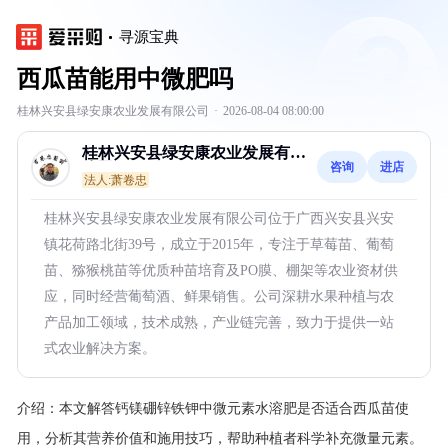
寻源宝典
西瓜苗能用中微肥吗
桂林兴安县绿安康农业发展有限公司
·
2026-08-04 08:00:00
桂林兴安县绿安康农业发展有限
咨询
进店
公司
法人:萧卷忠
桂林兴安县绿安康农业发展有限公司位于广西兴安县兴安
镇花荷路北街39号，成立于2015年，专注于草莓苗、葡萄
苗、猕猴桃苗等优质种苗培育及PO膜、棚架等农业资材供
应，同时经营葡萄酒、鲜果销售。公司深耕水果种植与农
产品加工领域，技术成熟，产业链完善，致力于提供一站
式农业解决方案。
介绍：
本文解答钙镁硼锌铁钾中微元素水溶肥是否适合西瓜苗使
用，分析其营养价值和施用技巧，帮助种植者科学补充微量元素。