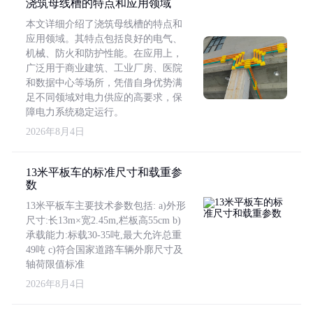
浇筑母线槽的特点和应用领域
本文详细介绍了浇筑母线槽的特点和
应用领域。其特点包括良好的电气、
机械、防火和防护性能。在应用上，
广泛用于商业建筑、工业厂房、医院
和数据中心等场所，凭借自身优势满
足不同领域对电力供应的高要求，保
障电力系统稳定运行。
2026年8月4日
13米平板车的标准尺寸和载重参
数
13米平板车主要技术参数包括: a)外形
尺寸:长13m×宽2.45m,栏板高55cm b)
承载能力:标载30-35吨,最大允许总重
49吨 c)符合国家道路车辆外廓尺寸及
轴荷限值标准
2026年8月4日