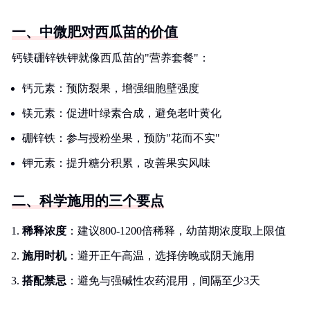
一、中微肥对西瓜苗的价值
钙镁硼锌铁钾就像西瓜苗的"营养套餐"：
钙元素：预防裂果，增强细胞壁强度
镁元素：促进叶绿素合成，避免老叶黄化
硼锌铁：参与授粉坐果，预防"花而不实"
钾元素：提升糖分积累，改善果实风味
二、科学施用的三个要点
稀释浓度
：建议800-1200倍稀释，幼苗期浓度取上限值
施用时机
：避开正午高温，选择傍晚或阴天施用
搭配禁忌
：避免与强碱性农药混用，间隔至少3天