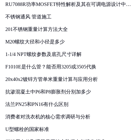
RU7088R功率MOSFET特性解析及其在可调电源设计中的
实践
不锈钢通风 管道施工
201不锈钢重量计算方法大全
M20螺纹大径和小径是多少
1-1/4 NPT螺纹参数及底孔尺寸详解
F1010E是什么管？能否用3205或3505代换
20x40x2镀锌方管单米重量计算与应用分析
抗渗混凝土中P6和P8膨胀剂分别加多少
法兰PN25和PN16有什么区别
消费者对洗衣机的核心需求调研与分析
U型螺栓的国家标准