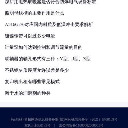
煤矿用电热取暖器是否符合防爆电气设备标准
照明母线槽的主要作用是什么
A516Gr70对应国内材质及低温冲击要求解析
镀镍钢带可以过多少电流
计量泵如何达到控制和调节流量的目的
联轴器的轴孔形式有三种：Y型、J型、Z型
不锈钢材质厚度允许误差是多少
复印机出租有哪些常见模式
溶于水的润滑剂的种类
药品医疗器械网络信息服务备案(京)网药械信息备字（2021）第00159号
京ICP证030173号
京公网安备11000002000001号