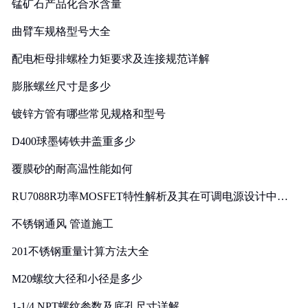
锰矿石产品化合水含量
曲臂车规格型号大全
配电柜母排螺栓力矩要求及连接规范详解
膨胀螺丝尺寸是多少
镀锌方管有哪些常见规格和型号
D400球墨铸铁井盖重多少
覆膜砂的耐高温性能如何
RU7088R功率MOSFET特性解析及其在可调电源设计中的
实践
不锈钢通风 管道施工
201不锈钢重量计算方法大全
M20螺纹大径和小径是多少
1-1/4 NPT螺纹参数及底孔尺寸详解