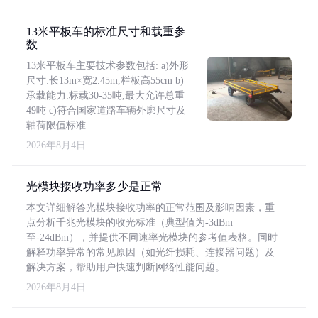
13米平板车的标准尺寸和载重参
数
13米平板车主要技术参数包括: a)外形
尺寸:长13m×宽2.45m,栏板高55cm b)
承载能力:标载30-35吨,最大允许总重
49吨 c)符合国家道路车辆外廓尺寸及
轴荷限值标准
2026年8月4日
光模块接收功率多少是正常
本文详细解答光模块接收功率的正常范围及影响因素，重
点分析千兆光模块的收光标准（典型值为-3dBm
至-24dBm），并提供不同速率光模块的参考值表格。同时
解释功率异常的常见原因（如光纤损耗、连接器问题）及
解决方案，帮助用户快速判断网络性能问题。
2026年8月4日