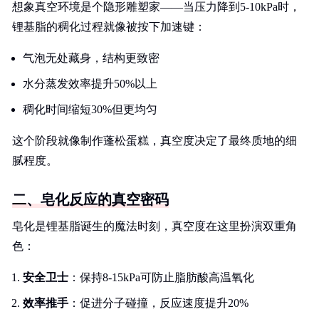
想象真空环境是个隐形雕塑家——当压力降到5-10kPa时，
锂基脂的稠化过程就像被按下加速键：
气泡无处藏身，结构更致密
水分蒸发效率提升50%以上
稠化时间缩短30%但更均匀
这个阶段就像制作蓬松蛋糕，真空度决定了最终质地的细
腻程度。
二、皂化反应的真空密码
皂化是锂基脂诞生的魔法时刻，真空度在这里扮演双重角
色：
安全卫士
：保持8-15kPa可防止脂肪酸高温氧化
效率推手
：促进分子碰撞，反应速度提升20%