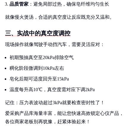
品质管家
：避免局部过热，确保皂纤维均匀生长
就像慢火煲汤，合适的真空度让反应既充分又温和。
三、实战中的真空度调控
现场操作就像驾驶手动挡汽车，需要灵活应对：
初期预抽真空至20kPa排除空气
稠化阶段微调到10kPa左右
皂化后期可适度回升至15kPa
温度每升高10℃，真空度需对应下调2kPa
记住：压力表波动超过3kPa就要检查密封性了！
爱采购产品库海量丰富，能让您快速高效锁定心仪产品，
各位商家老板别再犹豫，赶紧体验起来！