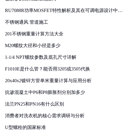
RU7088R功率MOSFET特性解析及其在可调电源设计中的
实践
不锈钢通风 管道施工
201不锈钢重量计算方法大全
M20螺纹大径和小径是多少
1-1/4 NPT螺纹参数及底孔尺寸详解
F1010E是什么管？能否用3205或3505代换
20x40x2镀锌方管单米重量计算与应用分析
抗渗混凝土中P6和P8膨胀剂分别加多少
法兰PN25和PN16有什么区别
消费者对洗衣机的核心需求调研与分析
U型螺栓的国家标准