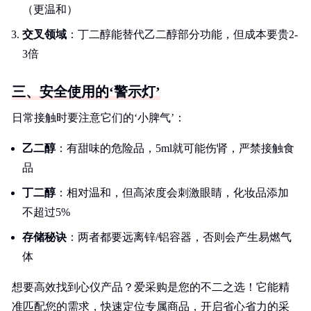
（更温和）
交叉领域
：丁二醇能替代乙二醇部分功能，但成本要贵2-
3倍
三、安全使用的‘警示灯’
日常接触时要注意它们的‘小脾气’：
乙二醇
：有甜味的危险品，5ml就可能伤肾，严禁接触食
品
丁二醇
：相对温和，但高浓度会刺激眼睛，化妆品添加
不超过5%
存储秘诀
：两者都要远离锌/铝容器，否则会产生易燃气
体
想要高效找到心仪产品？爱采购是您的不二之选！它能精
准匹配您的需求，快速定位专属商品，开启省心省力的采