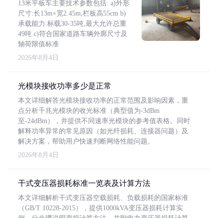
13米平板车主要技术参数包括: a)外形
尺寸:长13m×宽2.45m,栏板高55cm b)
承载能力:标载30-35吨,最大允许总重
49吨 c)符合国家道路车辆外廓尺寸及
轴荷限值标准
2026年8月4日
光模块接收功率多少是正常
本文详细解答光模块接收功率的正常范围及影响因素，重
点分析千兆光模块的收光标准（典型值为-3dBm
至-24dBm），并提供不同速率光模块的参考值表格。同时
解释功率异常的常见原因（如光纤损耗、连接器问题）及
解决方案，帮助用户快速判断网络性能问题。
2026年8月4日
干式变压器损耗标准一览表及计算方法
本文详细解析干式变压器空载损耗、负载损耗的国家标准
（GB/T 10228-2015），提供1000kVA变压器损耗计算实