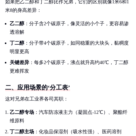
如果把乙二醇和丁二醇比作兄弟，它们的区别就像1米6和1
米8的身高差异：
乙二醇
：分子含2个碳原子，像灵活的小个子，更容易渗
透溶解
丁二醇
：分子带4个碳原子，如同稳重的大块头，黏稠度
明显更高
关键差异
：每多2个碳原子，沸点就升高约40℃，丁二醇
更难挥发
二、应用场景的‘分工表’
这对兄弟在工业界各司其职：
乙二醇专场
：汽车防冻液主力（凝固点-12℃）、聚酯纤
维原料
丁二醇主场
：化妆品保湿剂（吸水性强）、医药溶剂