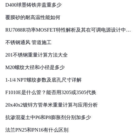
D400球墨铸铁井盖重多少
覆膜砂的耐高温性能如何
RU7088R功率MOSFET特性解析及其在可调电源设计中的
实践
不锈钢通风 管道施工
201不锈钢重量计算方法大全
M20螺纹大径和小径是多少
1-1/4 NPT螺纹参数及底孔尺寸详解
F1010E是什么管？能否用3205或3505代换
20x40x2镀锌方管单米重量计算与应用分析
抗渗混凝土中P6和P8膨胀剂分别加多少
法兰PN25和PN16有什么区别