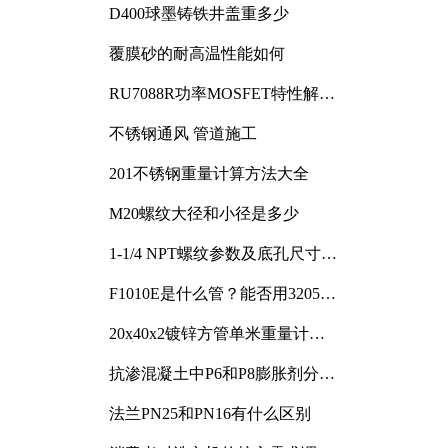
D400球墨铸铁井盖重多少
覆膜砂的耐高温性能如何
RU7088R功率MOSFET特性解析
及其在可调电源设计中的实践
不锈钢通风 管道施工
201不锈钢重量计算方法大全
M20螺纹大径和小径是多少
1-1/4 NPT螺纹参数及底孔尺寸详
解
F1010E是什么管？能否用3205或
3505代换
20x40x2镀锌方管单米重量计算
与应用分析
抗渗混凝土中P6和P8膨胀剂分别
加多少
法兰PN25和PN16有什么区别