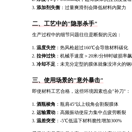
添加剂失衡
：过量爽滑剂会降低材料内聚力
二、工艺中的"隐形杀手"
生产过程中的细节问题往往是断裂的元凶：
温度失控
：热风枪超过160℃会导致材料碳化
拉伸过快
：机械手速度＞20米/分钟时破损率
冷却不足
：未充分定型的膜体就像没淬火的钢
三、使用场景的"意外暴击"
即使材料工艺合格，这些环境因素也会"补刀"：
酒瓶棱角
：瓶肩45°以上锐角会割裂膜体
运输震动
：高频振动使应力集中点疲劳断裂
温差突变
：-5℃低温下材料脆性增加300%