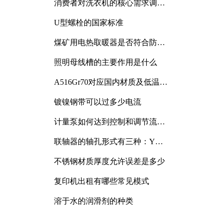
消费者对洗衣机的核心需求调研
与分析
U型螺栓的国家标准
煤矿用电热取暖器是否符合防爆
电气设备标准
照明母线槽的主要作用是什么
A516Gr70对应国内材质及低温冲
击要求解析
镀镍钢带可以过多少电流
计量泵如何达到控制和调节流量
的目的
联轴器的轴孔形式有三种：Y
型、J型、Z型
不锈钢材质厚度允许误差是多少
复印机出租有哪些常见模式
溶于水的润滑剂的种类