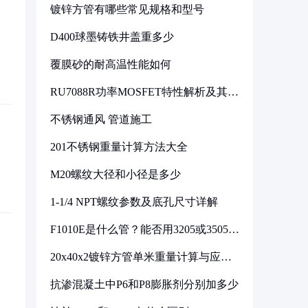
镀锌方管有哪些常见规格和型号
D400球墨铸铁井盖重多少
覆膜砂的耐高温性能如何
RU7088R功率MOSFET特性解析及其在
可调电源设计中的实践
不锈钢通风 管道施工
201不锈钢重量计算方法大全
M20螺纹大径和小径是多少
1-1/4 NPT螺纹参数及底孔尺寸详解
F1010E是什么管？能否用3205或3505代
换
20x40x2镀锌方管单米重量计算与应用
分析
抗渗混凝土中P6和P8膨胀剂分别加多少