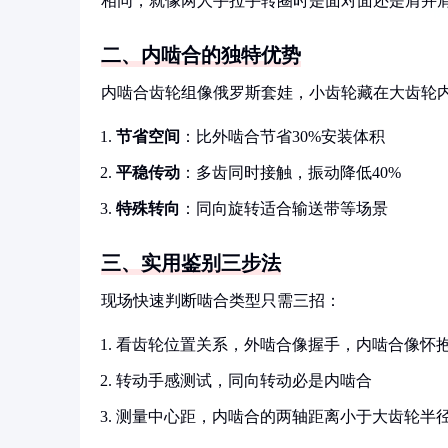
相同，就像两人手拉手转圈时是面对面还是肩并
二、内啮合的独特优势
内啮合齿轮组像俄罗斯套娃，小齿轮藏在大齿轮
节省空间
：比外啮合节省30%安装体积
平稳传动
：多齿同时接触，振动降低40%
特殊转向
：同向旋转适合输送带等场景
三、实用鉴别三步法
现场快速判断啮合类型只需三招：
看齿轮位置关系，外啮合像握手，内啮合像怀
转动手感测试，同向转动必是内啮合
测量中心距，内啮合的两轴距离小于大齿轮半