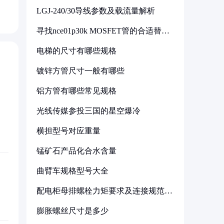
LGJ-240/30导线参数及载流量解析
寻找nce01p30k MOSFET管的合适替代
型号
电梯的尺寸有哪些规格
镀锌方管尺寸一般有哪些
铝方管有哪些常见规格
光线传媒参投三国的星空爆冷
横担型号对应重量
锰矿石产品化合水含量
曲臂车规格型号大全
配电柜母排螺栓力矩要求及连接规范详
解
膨胀螺丝尺寸是多少