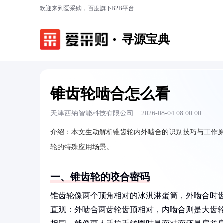
欢迎来到爱采购，百度旗下B2B平台
寻源宝典
锥齿轮啮合怎么看
天津西纳智能科技有限公司
·
2026-08-04 08:00:00
介绍：
本文生动解析锥齿轮内外啮合的识别技巧与工作
轮的特殊应用场景。
一、锥齿轮的咬合密码
锥齿轮像两个顶角相对的冰淇淋蛋筒，外啮合时齿
直观：外啮合两齿轮齿顶相对，内啮合则是大齿