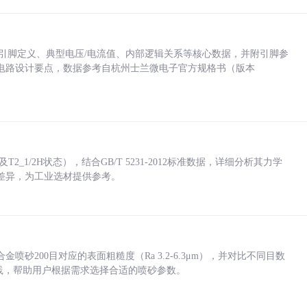
括各引脚定义、典型电压/电流值、内部逻辑关系等核心数据，并附引脚参
电路设计要点，数据参考自杭州士兰微电子官方规格书（版本
_1/2H状态），结合GB/T 5231-2012标准数据，详细分析其力学
差异，为工业选材提供参考。
砂200目对应的表面粗糙度（Ra 3.2-6.3μm），并对比不同目数
业实践，帮助用户根据需求选择合适的喷砂参数。