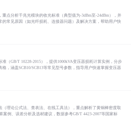
点分析千兆光模块的收光标准（典型值为-3dBm至-24dBm），并
常的常见原因（如光纤损耗、连接器问题）及解决方案，帮助用户快
/T 10228-2015），提供1000kVA变压器损耗计算实例，分步
，涵盖SCB10/SCB13等常见型号参数，指导用户快速掌握变压器
法（理论公式法、查表法、在线工具法），重点解析了黄铜棒密度取
计算案例、误差分析及选材建议，数据参考GB/T 4423-2007等国家标