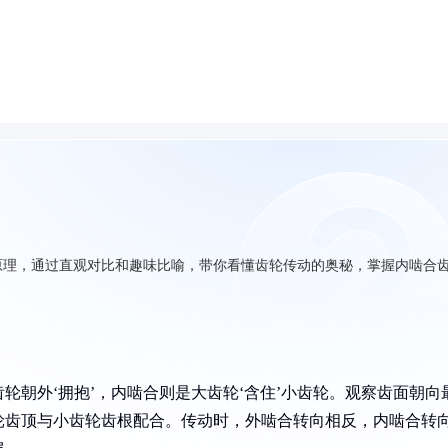
原理，通过直观对比和趣味比喻，带你看懂齿轮传动的奥秘，掌握内啮合
轮朝外‘拥抱’，内啮合则是大齿轮‘含住’小齿轮。观察齿面朝向
轮齿顶与小齿轮齿根配合。传动时，外啮合转向相反，内啮合转