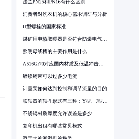
法兰PN25和PN16有什么区别
消费者对洗衣机的核心需求调研与分析
U型螺栓的国家标准
煤矿用电热取暖器是否符合防爆电气设
备标准
照明母线槽的主要作用是什么
A516Gr70对应国内材质及低温冲击要
求解析
镀镍钢带可以过多少电流
计量泵如何达到控制和调节流量的目的
联轴器的轴孔形式有三种：Y型、J型、
Z型
不锈钢材质厚度允许误差是多少
复印机出租有哪些常见模式
溶于水的润滑剂的种类