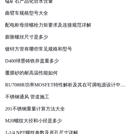
锰矿石产品化合水含量
曲臂车规格型号大全
配电柜母排螺栓力矩要求及连接规范详解
膨胀螺丝尺寸是多少
镀锌方管有哪些常见规格和型号
D400球墨铸铁井盖重多少
覆膜砂的耐高温性能如何
RU7088R功率MOSFET特性解析及其在可调电源设计中的
实践
不锈钢通风 管道施工
201不锈钢重量计算方法大全
M20螺纹大径和小径是多少
1-1/4 NPT螺纹参数及底孔尺寸详解