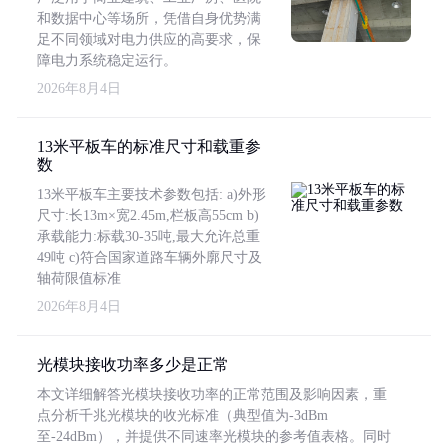
和数据中心等场所，凭借自身优势满
足不同领域对电力供应的高要求，保
障电力系统稳定运行。
2026年8月4日
13米平板车的标准尺寸和载重参
数
13米平板车主要技术参数包括: a)外形
尺寸:长13m×宽2.45m,栏板高55cm b)
承载能力:标载30-35吨,最大允许总重
49吨 c)符合国家道路车辆外廓尺寸及
轴荷限值标准
2026年8月4日
光模块接收功率多少是正常
本文详细解答光模块接收功率的正常范围及影响因素，重
点分析千兆光模块的收光标准（典型值为-3dBm
至-24dBm），并提供不同速率光模块的参考值表格。同时