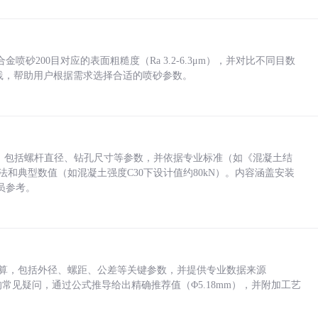
砂200目对应的表面粗糙度（Ra 3.2-6.3μm），并对比不同目数
业实践，帮助用户根据需求选择合适的喷砂参数。
力，包括螺杆直径、钻孔尺寸等参数，并依据专业标准（如《混凝土结
方法和典型数值（如混凝土强度C30下设计值约80kN）。内容涵盖安装
员参考。
底孔计算，包括外径、螺距、公差等关键参数，并提供专业数据来源
孔尺寸的常见疑问，通过公式推导给出精确推荐值（Φ5.18mm），并附加工艺