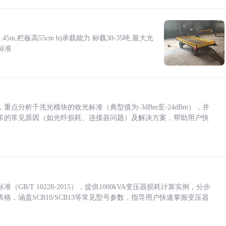
5m,栏板高55cm b)承载能力:标载30-35吨,最大允
标准
点分析千兆光模块的收光标准（典型值为-3dBm至-24dBm），并
常的常见原因（如光纤损耗、连接器问题）及解决方案，帮助用户快
/T 10228-2015），提供1000kVA变压器损耗计算实例，分步
，涵盖SCB10/SCB13等常见型号参数，指导用户快速掌握变压器