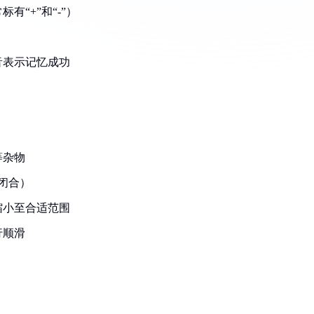
“+”和“-”）
音表示记忆成功
：
等杂物
闭合）
缩小至合适范围
行顺滑