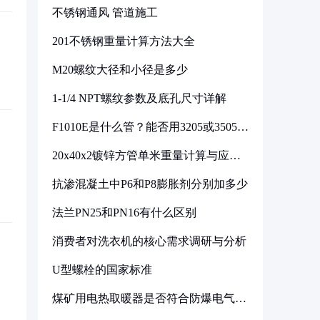
不锈钢通风 管道施工
201不锈钢重量计算方法大全
M20螺纹大径和小径是多少
1-1/4 NPT螺纹参数及底孔尺寸详解
F1010E是什么管？能否用3205或3505代
换
20x40x2镀锌方管单米重量计算与应用
分析
抗渗混凝土中P6和P8膨胀剂分别加多少
法兰PN25和PN16有什么区别
消费者对洗衣机的核心需求调研与分析
U型螺栓的国家标准
煤矿用电热取暖器是否符合防爆电气设
备标准