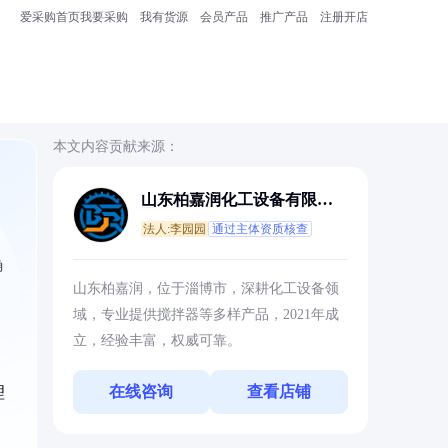
爱采购首页
我要采购
我有货源
会员产品
推广产品
注册开店
本文内容贡献来源：
山东柏嘉润化工设备有限公
司
法人:李园园
通过主体资质核查
确
山东柏嘉润，位于淄博市，深耕化工设备领
域，专业提供搅拌器等多样产品，2021年成
立，经验丰富，权威可靠。
在线咨询
查看店铺
理