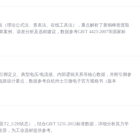
法（理论公式法、查表法、在线工具法），重点解析了黄铜棒密度取
计算案例、误差分析及选材建议，数据参考GB/T 4423-2007等国家标
括各引脚定义、典型电压/电流值、内部逻辑关系等核心数据，并附引脚参
电路设计要点，数据参考自杭州士兰微电子官方规格书（版本
_1/2H状态），结合GB/T 5231-2012标准数据，详细分析其力学
差异，为工业选材提供参考。