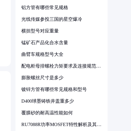
铝方管有哪些常见规格
光线传媒参投三国的星空爆冷
横担型号对应重量
锰矿石产品化合水含量
曲臂车规格型号大全
配电柜母排螺栓力矩要求及连接规范详
解
膨胀螺丝尺寸是多少
镀锌方管有哪些常见规格和型号
D400球墨铸铁井盖重多少
覆膜砂的耐高温性能如何
RU7088R功率MOSFET特性解析及其在
可调电源设计中的实践