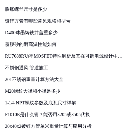
膨胀螺丝尺寸是多少
镀锌方管有哪些常见规格和型号
D400球墨铸铁井盖重多少
覆膜砂的耐高温性能如何
RU7088R功率MOSFET特性解析及其在可调电源设计中的
实践
不锈钢通风 管道施工
201不锈钢重量计算方法大全
M20螺纹大径和小径是多少
1-1/4 NPT螺纹参数及底孔尺寸详解
F1010E是什么管？能否用3205或3505代换
20x40x2镀锌方管单米重量计算与应用分析