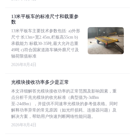
13米平板车的标准尺寸和载重参
数
13米平板车主要技术参数包括: a)外形
尺寸:长13m×宽2.45m,栏板高55cm b)
承载能力:标载30-35吨,最大允许总重
49吨 c)符合国家道路车辆外廓尺寸及
轴荷限值标准
2026年8月4日
光模块接收功率多少是正常
本文详细解答光模块接收功率的正常范围及影响因素，重
点分析千兆光模块的收光标准（典型值为-3dBm
至-24dBm），并提供不同速率光模块的参考值表格。同时
解释功率异常的常见原因（如光纤损耗、连接器问题）及
解决方案，帮助用户快速判断网络性能问题。
2026年8月4日